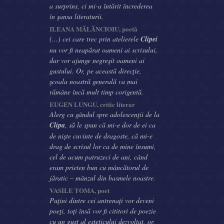
a surprins, ci mi-a întărit încrederea
în şansa literaturii.
ILEANA MĂLĂNCIOIU, poetă
(...) cei care trec prin atelierele
Clipei
nu vor fi neapărat oameni ai scrisului,
dar vor ajunge negreşit oameni ai
gustului. Or, pe această direcţie,
şcoala noastră generală va mai
rămâne încă mult timp corigentă.
EUGEN LUNGU, critic literar
Alerg cu gândul spre adolescenţii de la
Clipa
, să le spun că mi-e dor de ei ca
de nişte cuvinte de dragoste, că mi-e
drag de scrisul lor ca de mine însumi,
cel de acum patruzeci de ani, când
eram prieten bun cu mâncătorul de
jăratic – mânzul din basmele noastre.
VASILE TOMA, poet
Puţini dintre cei antrenaţi vor deveni
poeţi, toţi însă vor fi cititori de poezie
cu un gust al esteticului dezvoltat, or,