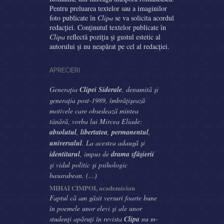
Pentru preluarea textelor sau a imaginilor
foto publicate în
Clipa
se va solicita acordul
redacţiei. Conţinutul textelor publicate în
Clipa
reflectă poziţia şi gustul estetic al
autorului şi nu neapărat pe cel al redacţiei.
APRECIERI
Generaţia
Clipei Siderale
, denumită şi
generaţia post-1989, îmbrăţişează
motivele care obsedează mintea
tânără, vorba lui Mircea Eliade:
absolutul
,
libertatea
,
permanentul
,
universalul
. La acestea adaugă şi
identitarul
, impus de
drama sfâşierii
şi vidul politic şi psihologic
basarabean. (...)
MIHAI CIMPOI, academician
Faptul că am găsit versuri foarte bune
în poemele unor elevi şi ale unor
studenţi apăruţi în revista
Clipa
nu m-