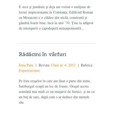
E zece și jumătate şi deja am vizitat o mulţime de
locuri impresionante în Constanţa. Edificiul Roman
cu Mozaicuri e o clădire din sticlă, construită şi
gândită foarte bine, încă în anii ’70. Ține la adăpost
de intemperii o capodoperă nemaipomenită…
Rădăcini în vârfuri
Irina Puiu
| Revista:
Clipa nr. 6, 2012
| Rubrica:
Experi(m)ente
Pe lista oraşelor în care am lăsat o parte din mine,
Salzburgul ocupă un loc de frunte. Oraşul acesta
seamănă mai mult cu un muşuroi de furnici, şi nu cu
un boţ de sare, după cum s-ar deduce din numele
său.