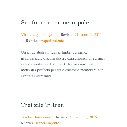
Simfonia unei metropole
Vladlena Șubernițchi
| Revista:
Clipa nr. 2, 2015
| Rubrica:
Experi(m)ente
Un an de studiu intens al limbii germane,
nenumăratele discuţii despre expresionismul german,
entuziasmul și un frate la Berlin au constituit
motivaţia perfectă pentru o călătorie memorabilă în
capitala Germaniei.
Trei zile în tren
Teodor Bordeianu
| Revista:
Clipa nr. 1, 2015
|
Rubrica:
Experi(m)ente