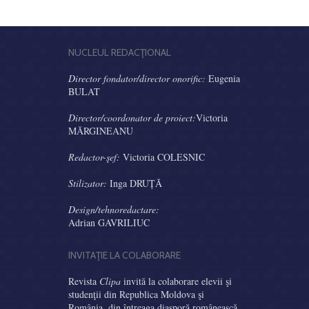
NUCLEUL REDACŢIONAL
Director fondator/director onorific:
Eugenia
BULAT
Director/coordonator de proiect:
Victoria
MĂRGINEANU
Redactor-şef:
Victoria COLESNIC
Stilizator:
Inga DRUȚĂ
Design/tehnoredactare:
Adrian GAVRILIUC
INVITAŢIE LA COLABORARE
Revista
Clipa
invită la colaborare elevii şi
studenţii din Republica Moldova şi
România, din întreaga diasporă românească.