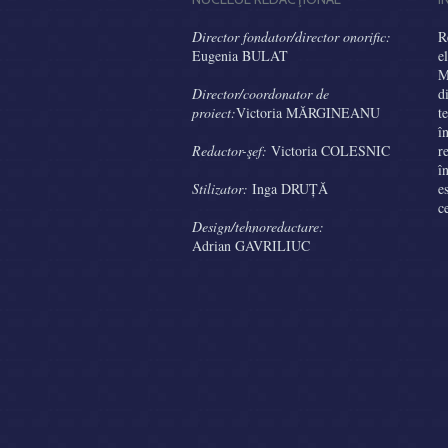
Director fondator/director onorific:
R
Eugenia BULAT
e
M
Director/coordonator de
d
proiect:
Victoria MĂRGINEANU
t
î
Redactor-şef:
Victoria COLESNIC
r
î
Stilizator:
Inga DRUȚĂ
e
c
Design/tehnoredactare:
Adrian GAVRILIUC