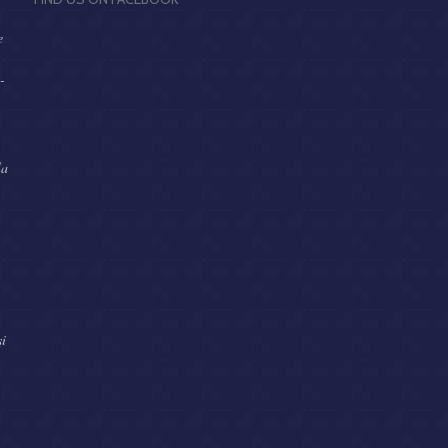
e
-
la
,
şi