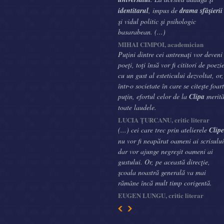
identitarul
, impus de
drama sfâşierii
şi vidul politic şi psihologic
basarabean. (...)
MIHAI CIMPOI, academician
Puţini dintre cei antrenaţi vor deveni
poeţi, toţi însă vor fi cititori de poezi
cu un gust al esteticului dezvoltat, or,
într-o societate în care se citeşte foar
puţin, efortul celor de la
Clipa
merit
toate laudele.
LUCIA ŢURCANU, critic literar
(...) cei care trec prin atelierele
Clipe
nu vor fi neapărat oameni ai scrisului
dar vor ajunge negreşit oameni ai
gustului. Or, pe această direcţie,
şcoala noastră generală va mai
rămâne încă mult timp corigentă.
EUGEN LUNGU, critic literar