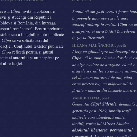
evista
Clipa
invită la colaborare
Faptul că am găsit versuri foarte bun
levii şi studenţii din Republica
în poemele unor elevi şi ale unor
oldova şi România, din întreaga
studenţi apăruţi în revista
Clipa
nu m
iasporă românească. Pentru preluarea
a surprins, ci mi-a întărit încrederea
extelor sau a imaginilor foto publicate
în şansa literaturii.
n
Clipa
se va solicita acordul
ILEANA MĂLĂNCIOIU, poetă
edacţiei. Conţinutul textelor publicate
Alerg cu gândul spre adolescenţii de 
n
Clipa
reflectă poziţia şi gustul
stetic al autorului şi nu neapărat pe
Clipa
, să le spun că mi-e dor de ei ca
el al redacţiei.
de nişte cuvinte de dragoste, că mi-e
drag de scrisul lor ca de mine însumi
cel de acum patruzeci de ani, când
eram prieten bun cu mâncătorul de
jăratic – mânzul din basmele noastre.
VASILE TOMA, poet
Generaţia
Clipei Siderale
, denumită 
generaţia post-1989, îmbrăţişează
motivele care obsedează mintea
tânără, vorba lui Mircea Eliade:
absolutul
,
libertatea
,
permanentul
,
universalul
. La acestea adaugă şi