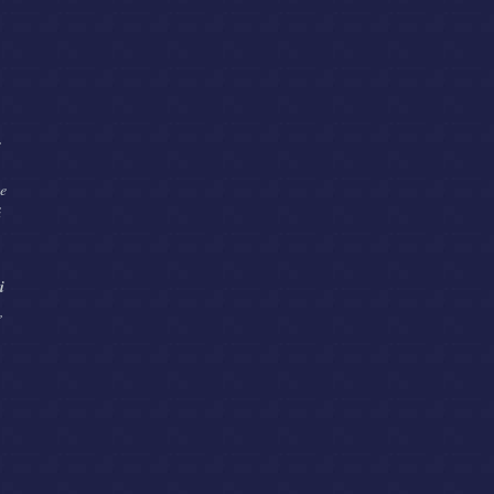
e
te
ă
i
,