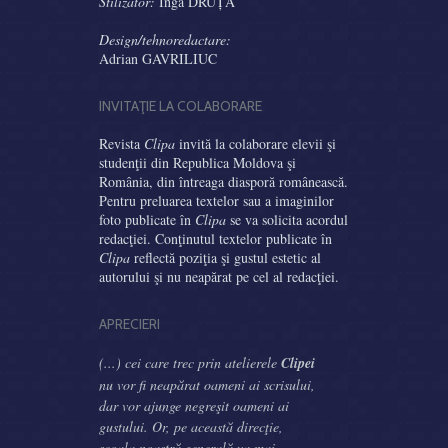
Stilizator:
Inga DRUȚĂ
Design/tehnoredactare:
Adrian GAVRILIUC
INVITAŢIE LA COLABORARE
Revista
Clipa
invită la colaborare elevii şi
studenţii din Republica Moldova şi
România, din întreaga diasporă românească.
Pentru preluarea textelor sau a imaginilor
foto publicate în
Clipa
se va solicita acordul
redacţiei. Conţinutul textelor publicate în
Clipa
reflectă poziţia şi gustul estetic al
autorului şi nu neapărat pe cel al redacţiei.
APRECIERI
(...) cei care trec prin atelierele
Clipei
nu vor fi neapărat oameni ai scrisului,
dar vor ajunge negreşit oameni ai
gustului. Or, pe această direcţie,
şcoala noastră generală va mai