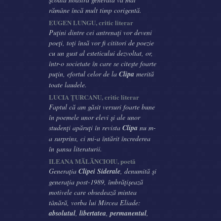
rămâne încă mult timp corigentă.
EUGEN LUNGU, critic literar
Puţini dintre cei antrenaţi vor deveni
poeţi, toţi însă vor fi cititori de poezie
cu un gust al esteticului dezvoltat, or,
într-o societate în care se citeşte foarte
puţin, efortul celor de la
Clipa
merită
toate laudele.
LUCIA ŢURCANU, critic literar
Faptul că am găsit versuri foarte bune
în poemele unor elevi şi ale unor
studenţi apăruţi în revista
Clipa
nu m-
a surprins, ci mi-a întărit încrederea
în şansa literaturii.
ILEANA MĂLĂNCIOIU, poetă
Generaţia
Clipei Siderale
, denumită şi
generaţia post-1989, îmbrăţişează
motivele care obsedează mintea
tânără, vorba lui Mircea Eliade:
absolutul
,
libertatea
,
permanentul
,