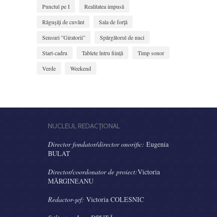
Punctul pe I
Realitatea impusă
Răguşiţi de cuvânt
Sala de forţă
Sensuri ”Giratorii”
Spărgătorul de nuci
Start-cadru
Tablete întru ființă
Timp sonor
Verde
Weekend
NUCLEUL REDACŢIONAL
Director fondator/director onorific:
Eugenia
BULAT
Director/coordonator de proiect:
Victoria
MĂRGINEANU
Redactor-şef:
Victoria COLESNIC