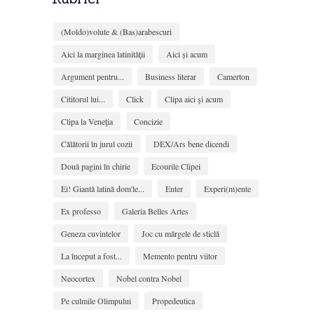
(Moldo)volute & (Bas)arabescuri
Aici la marginea latinităţii
Aici și acum
Argument pentru...
Business literar
Camerton
Cititorul lui...
Click
Clipa aici şi acum
Clipa la Veneţia
Concizie
Călătorii în jurul cozii
DEX/Ars bene dicendi
Două pagini în chirie
Ecourile Clipei
Ei! Giantă latină dom'le...
Enter
Experi(m)ente
Ex professo
Galeria Belles Artes
Geneza cuvintelor
Joc cu mărgele de sticlă
La început a fost...
Memento pentru viitor
Neocortex
Nobel contra Nobel
Pe culmile Olimpului
Propedeutica