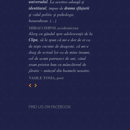
universalul
. La acestea adaugă şi
identitarul
, impus de
drama sfâşierii
şi vidul politic şi psihologic
basarabean. (...)
MIHAI CIMPOI, academician
Alerg cu gândul spre adolescenţii de la
Clipa
, să le spun că mi-e dor de ei ca
de nişte cuvinte de dragoste, că mi-e
drag de scrisul lor ca de mine însumi,
cel de acum patruzeci de ani, când
eram prieten bun cu mâncătorul de
jăratic – mânzul din basmele noastre.
VASILE TOMA, poet
FIND US ON FACEBOOK