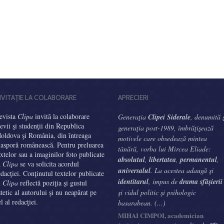
NVITAŢIE LA COLABORARE
APRECIERI
evista
Clipa
invită la colaborare
Generaţia
Clipei Siderale
, denumită 
levii şi studenţii din Republica
generaţia post-1989, îmbrăţişează
oldova şi România, din întreaga
motivele care obsedează mintea
iasporă românească. Pentru preluarea
tânără, vorba lui Mircea Eliade:
extelor sau a imaginilor foto publicate
absolutul
,
libertatea
,
permanentul
,
n
Clipa
se va solicita acordul
universalul
. La acestea adaugă şi
edacţiei. Conţinutul textelor publicate
identitarul
, impus de
drama sfâşierii
n
Clipa
reflectă poziţia şi gustul
stetic al autorului şi nu neapărat pe
şi vidul politic şi psihologic
el al redacţiei.
basarabean. (...)
MIHAI CIMPOI, academician