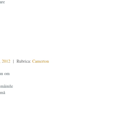
are
4, 2012
| Rubrica:
Camerton
 un om
 mâinile
e mă