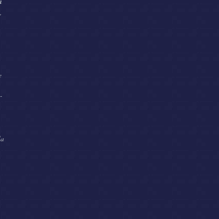
i
,
e
-
la
,