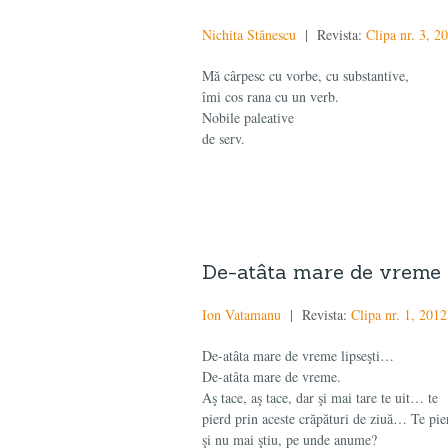
Nichita Stănescu
| Revista:
Clipa nr. 3, 2
Mă cârpesc cu vorbe, cu substantive,
îmi cos rana cu un verb.
Nobile paleative
de serv.
De-atâta mare de vreme
Ion Vatamanu
| Revista:
Clipa nr. 1, 2012
De-atâta mare de vreme lipseşti…
De-atâta mare de vreme.
Aş tace, aş tace, dar şi mai tare te uit… te
pierd prin aceste crăpături de ziuă… Te pie
şi nu mai ştiu, pe unde anume?