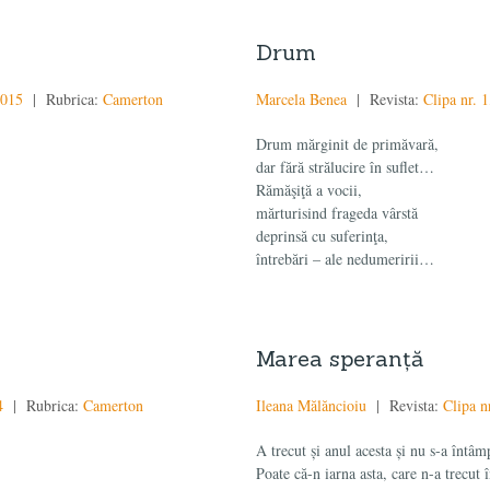
Drum
2015
| Rubrica:
Camerton
Marcela Benea
| Revista:
Clipa nr. 
Drum mărginit de primăvară,
dar fără strălucire în suflet…
Rămăşiţă a vocii,
mărturisind frageda vârstă
deprinsă cu suferinţa,
întrebări – ale nedumeririi…
Marea speranţă
4
| Rubrica:
Camerton
Ileana Mălăncioiu
| Revista:
Clipa n
A trecut și anul acesta și nu s-a întâm
Poate că-n iarna asta, care n-a trecut 