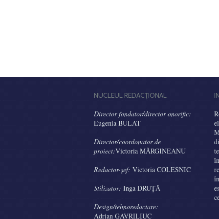
NUCLEUL REDACŢIONAL
I
Director fondator/director onorific:
R
Eugenia BULAT
e
M
Director/coordonator de
d
proiect:
Victoria MĂRGINEANU
t
î
Redactor-şef:
Victoria COLESNIC
r
î
Stilizator:
Inga DRUȚĂ
e
c
Design/tehnoredactare:
Adrian GAVRILIUC