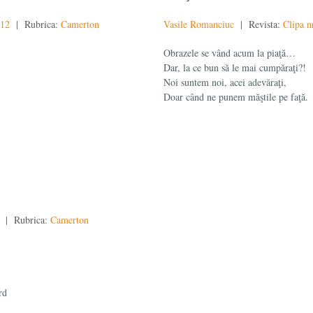
012
| Rubrica:
Camerton
Vasile Romanciuc
| Revista:
Clipa n
Obrazele se vând acum la piaţă…
Dar, la ce bun să le mai cumpăraţi?!
Noi suntem noi, acei adevăraţi,
Doar când ne punem măştile pe faţă.
| Rubrica:
Camerton
rd