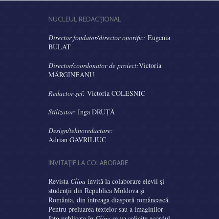
NUCLEUL REDACŢIONAL
Director fondator/director onorific:
Eugenia
BULAT
Director/coordonator de proiect:
Victoria
MĂRGINEANU
Redactor-şef:
Victoria COLESNIC
Stilizator:
Inga DRUȚĂ
Design/tehnoredactare:
Adrian GAVRILIUC
INVITAŢIE LA COLABORARE
Revista
Clipa
invită la colaborare elevii şi
studenţii din Republica Moldova şi
România, din întreaga diasporă românească.
Pentru preluarea textelor sau a imaginilor
foto publicate în
Clipa
se va solicita acordul