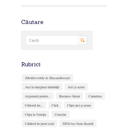
Căutare
Rubrici
(Moldo)volute & (Bas)arabescuri
Aici la marginea latinităţii
Aici și acum
Argument pentru...
Business literar
Camerton
Cititorul lui...
Click
Clipa aici şi acum
Clipa la Veneţia
Concizie
Călătorii în jurul cozii
DEX/Ars bene dicendi