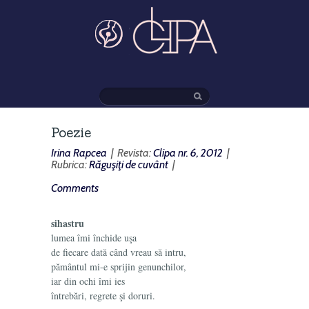
Poezie
Irina Rapcea
| Revista:
Clipa nr. 6, 2012
|
Rubrica:
Răguşiţi de cuvânt
|
Comments
sihastru
lumea îmi închide uşa
de fiecare dată când vreau să intru,
pământul mi-e sprijin genunchilor,
iar din ochi îmi ies
întrebări, regrete şi doruri.