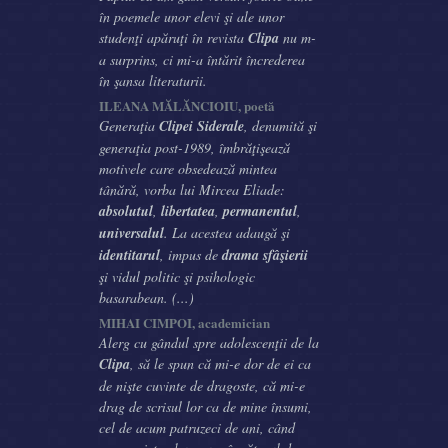
în poemele unor elevi şi ale unor
studenţi apăruţi în revista
Clipa
nu m-
a surprins, ci mi-a întărit încrederea
în şansa literaturii.
ILEANA MĂLĂNCIOIU, poetă
Generaţia
Clipei Siderale
, denumită şi
generaţia post-1989, îmbrăţişează
motivele care obsedează mintea
tânără, vorba lui Mircea Eliade:
absolutul
,
libertatea
,
permanentul
,
universalul
. La acestea adaugă şi
identitarul
, impus de
drama sfâşierii
şi vidul politic şi psihologic
basarabean. (...)
MIHAI CIMPOI, academician
Alerg cu gândul spre adolescenţii de la
Clipa
, să le spun că mi-e dor de ei ca
de nişte cuvinte de dragoste, că mi-e
drag de scrisul lor ca de mine însumi,
cel de acum patruzeci de ani, când