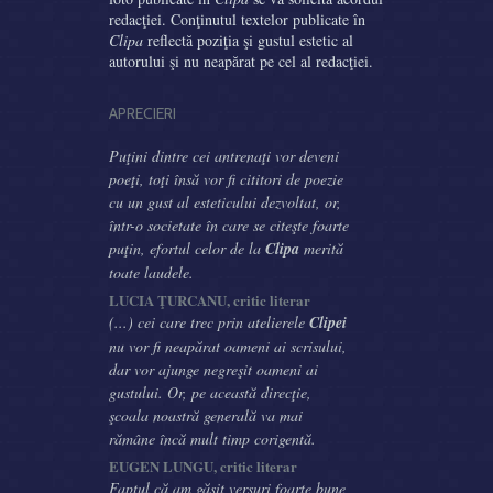
redacţiei. Conţinutul textelor publicate în
Clipa
reflectă poziţia şi gustul estetic al
autorului şi nu neapărat pe cel al redacţiei.
APRECIERI
Puţini dintre cei antrenaţi vor deveni
poeţi, toţi însă vor fi cititori de poezie
cu un gust al esteticului dezvoltat, or,
într-o societate în care se citeşte foarte
puţin, efortul celor de la
Clipa
merită
toate laudele.
LUCIA ŢURCANU, critic literar
(...) cei care trec prin atelierele
Clipei
nu vor fi neapărat oameni ai scrisului,
dar vor ajunge negreşit oameni ai
gustului. Or, pe această direcţie,
şcoala noastră generală va mai
rămâne încă mult timp corigentă.
EUGEN LUNGU, critic literar
Faptul că am găsit versuri foarte bune