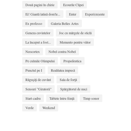
Două pagini în chirie
Ecourile Clipei
Ei! Giantă latină dom'le...
Enter
Experi(m)ente
Ex professo
Galeria Belles Artes
Geneza cuvintelor
Joc cu mărgele de sticlă
La început a fost...
Memento pentru viitor
Neocortex
Nobel contra Nobel
Pe culmile Olimpului
Propedeutica
Punctul pe I
Realitatea impusă
Răguşiţi de cuvânt
Sala de forţă
Sensuri ”Giratorii”
Spărgătorul de nuci
Start-cadru
Tablete întru ființă
Timp sonor
Verde
Weekend