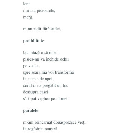
lent
îmi iau picioarele,
merg.
m-au zidit fără suflet.
posibilitate
la amiază o să mor –
pisica-mi va închide ochii
pe vecie.
spre seară mă voi transforma
în steaua de apoi,
cerul mi-a pregătit un loc
deasupra casei
să-i pot veghea pe-ai mei.
paralele
m-am reîncarnat douăsprezece vieţi
în regăsirea noastră.