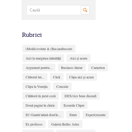
Rubrici
(Moldo)volute & (Bas)arabescuri
Aici la marginea latinităţii
Aici și acum
Argument pentru...
Business literar
Camerton
Cititorul lui...
Click
Clipa aici şi acum
Clipa la Veneţia
Concizie
Călătorii în jurul cozii
DEX/Ars bene dicendi
Două pagini în chirie
Ecourile Clipei
Ei! Giantă latină dom'le...
Enter
Experi(m)ente
Ex professo
Galeria Belles Artes