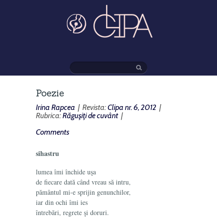
Poezie
Irina Rapcea
| Revista:
Clipa nr. 6, 2012
|
Rubrica:
Răguşiţi de cuvânt
|
Comments
sihastru
lumea îmi închide uşa
de fiecare dată când vreau să intru,
pământul mi-e sprijin genunchilor,
iar din ochi îmi ies
întrebări, regrete şi doruri.