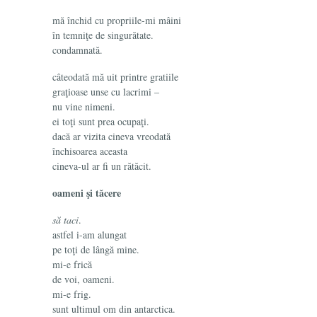
mă închid cu propriile-mi mâini
în temniţe de singurătate.
condamnată.
câteodată mă uit printre gratiile
graţioase unse cu lacrimi –
nu vine nimeni.
ei toţi sunt prea ocupaţi.
dacă ar vizita cineva vreodată
închisoarea aceasta
cineva-ul ar fi un rătăcit.
oameni şi tăcere
să taci
.
astfel i-am alungat
pe toţi de lângă mine.
mi-e frică
de voi, oameni.
mi-e frig.
sunt ultimul om din antarctica.