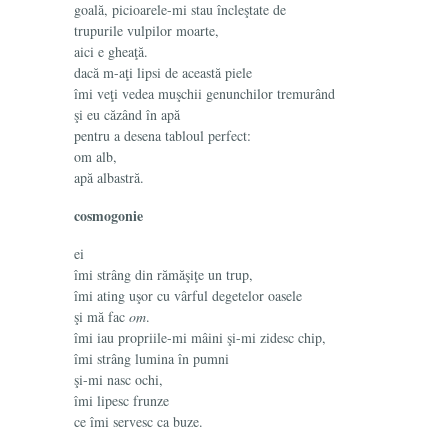
goală, picioarele-mi stau încleştate de
trupurile vulpilor moarte,
aici e gheaţă.
dacă m-aţi lipsi de această piele
îmi veţi vedea muşchii genunchilor tremurând
şi eu căzând în apă
pentru a desena tabloul perfect:
om alb,
apă albastră.
cosmogonie
ei
îmi strâng din rămăşiţe un trup,
îmi ating uşor cu vârful degetelor oasele
şi mă fac
om
.
îmi iau propriile-mi mâini şi-mi zidesc chip,
îmi strâng lumina în pumni
şi-mi nasc ochi,
îmi lipesc frunze
ce îmi servesc ca buze.