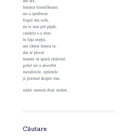
am ars,
liniştea triumfătoare
mi-a spulberat
frigul din ochi,
nu te mai pot pipăi,
candela s-a stins
în faţa nopţii,
am căutat lumea ta,
dar ai plecat
înainte să apară răsăritul.
golul mi-a absorbit
metaforele, epitetele
şi poemul despre tine.
astăzi suntem doar străini.
Căutare