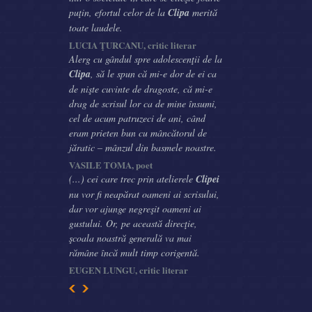
puţin, efortul celor de la
Clipa
merită
toate laudele.
LUCIA ŢURCANU, critic literar
Alerg cu gândul spre adolescenţii de la
Clipa
, să le spun că mi-e dor de ei ca
de nişte cuvinte de dragoste, că mi-e
drag de scrisul lor ca de mine însumi,
cel de acum patruzeci de ani, când
eram prieten bun cu mâncătorul de
jăratic – mânzul din basmele noastre.
VASILE TOMA, poet
(...) cei care trec prin atelierele
Clipei
nu vor fi neapărat oameni ai scrisului,
dar vor ajunge negreşit oameni ai
gustului. Or, pe această direcţie,
şcoala noastră generală va mai
rămâne încă mult timp corigentă.
EUGEN LUNGU, critic literar