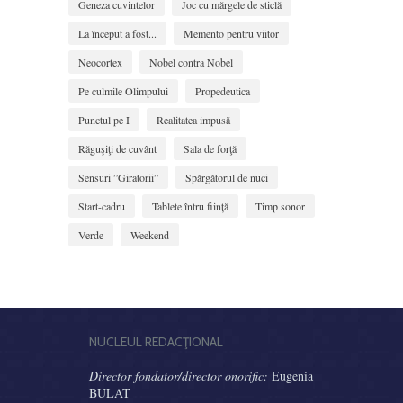
Geneza cuvintelor
Joc cu mărgele de sticlă
La început a fost...
Memento pentru viitor
Neocortex
Nobel contra Nobel
Pe culmile Olimpului
Propedeutica
Punctul pe I
Realitatea impusă
Răguşiţi de cuvânt
Sala de forţă
Sensuri ”Giratorii”
Spărgătorul de nuci
Start-cadru
Tablete întru ființă
Timp sonor
Verde
Weekend
NUCLEUL REDACŢIONAL
Director fondator/director onorific:
Eugenia
BULAT