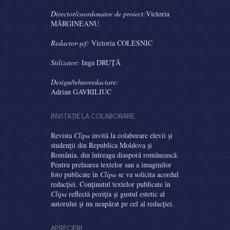
Director/coordonator de proiect:
Victoria
MĂRGINEANU
Redactor-şef:
Victoria COLESNIC
Stilizator:
Inga DRUȚĂ
Design/tehnoredactare:
Adrian GAVRILIUC
INVITAŢIE LA COLABORARE
Revista
Clipa
invită la colaborare elevii şi
studenţii din Republica Moldova şi
România, din întreaga diasporă românească.
Pentru preluarea textelor sau a imaginilor
foto publicate în
Clipa
se va solicita acordul
redacţiei. Conţinutul textelor publicate în
Clipa
reflectă poziţia şi gustul estetic al
autorului şi nu neapărat pe cel al redacţiei.
APRECIERI