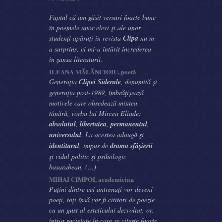
Faptul că am găsit versuri foarte bune
în poemele unor elevi şi ale unor
studenţi apăruţi în revista
Clipa
nu m-
a surprins, ci mi-a întărit încrederea
în şansa literaturii.
ILEANA MĂLĂNCIOIU, poetă
Generaţia
Clipei Siderale
, denumită şi
generaţia post-1989, îmbrăţişează
motivele care obsedează mintea
tânără, vorba lui Mircea Eliade:
absolutul
,
libertatea
,
permanentul
,
universalul
. La acestea adaugă şi
identitarul
, impus de
drama sfâşierii
şi vidul politic şi psihologic
basarabean. (...)
MIHAI CIMPOI, academician
Puţini dintre cei antrenaţi vor deveni
poeţi, toţi însă vor fi cititori de poezie
cu un gust al esteticului dezvoltat, or,
într-o societate în care se citeşte foarte