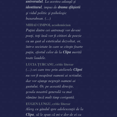
universalul
. La acestea adaugă şi
identitarul
, impus de
drama sfâşierii
şi vidul politic şi psihologic
basarabean. (...)
MIHAI CIMPOI, academician
Puţini dintre cei antrenaţi vor deveni
poeţi, toţi însă vor fi cititori de poezie
cu un gust al esteticului dezvoltat, or,
într-o societate în care se citeşte foarte
puţin, efortul celor de la
Clipa
merită
toate laudele.
LUCIA ŢURCANU, critic literar
(...) cei care trec prin atelierele
Clipei
nu vor fi neapărat oameni ai scrisului,
dar vor ajunge negreşit oameni ai
gustului. Or, pe această direcţie,
şcoala noastră generală va mai
rămâne încă mult timp corigentă.
EUGEN LUNGU, critic literar
Alerg cu gândul spre adolescenţii de la
Clipa
, să le spun că mi-e dor de ei ca