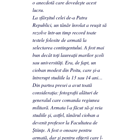
o anecdotă care dovedește acest
lucru.
La sfârșitul celei de-a Patra
Republici, un tânăr înrolat a reușit să
rezolve într-un timp record toate
testele folosite de armată la
selectarea contingentului. A fost mai
bun decât toți laureații marilor școli
sau universități. Era, de fapt, un
cioban modest din Poitu, care și-a
întrerupt studiile la 13 sau 14 ani…
Din partea presei a avut toată
considerația: fotografii alături de
generalul care comanda regiunea
militară. Armata l-a făcut să-și reia
studiile și, astfel, tânărul cioban a
devenit profesor la Facultatea de
Științe. A fost o onoare pentru
armată, dar și pentru ofițerii care l-