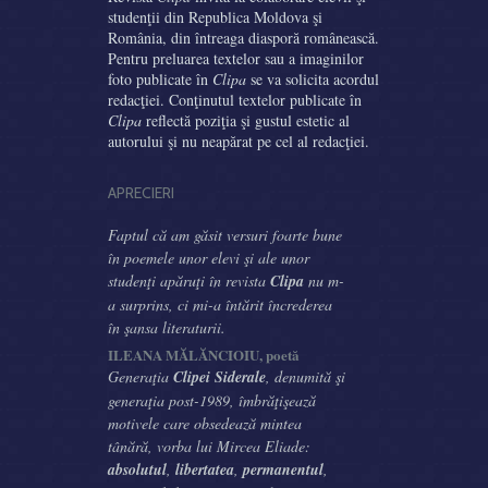
studenţii din Republica Moldova şi
România, din întreaga diasporă românească.
Pentru preluarea textelor sau a imaginilor
foto publicate în
Clipa
se va solicita acordul
redacţiei. Conţinutul textelor publicate în
Clipa
reflectă poziţia şi gustul estetic al
autorului şi nu neapărat pe cel al redacţiei.
APRECIERI
Faptul că am găsit versuri foarte bune
în poemele unor elevi şi ale unor
studenţi apăruţi în revista
Clipa
nu m-
a surprins, ci mi-a întărit încrederea
în şansa literaturii.
ILEANA MĂLĂNCIOIU, poetă
Generaţia
Clipei Siderale
, denumită şi
generaţia post-1989, îmbrăţişează
motivele care obsedează mintea
tânără, vorba lui Mircea Eliade:
absolutul
,
libertatea
,
permanentul
,