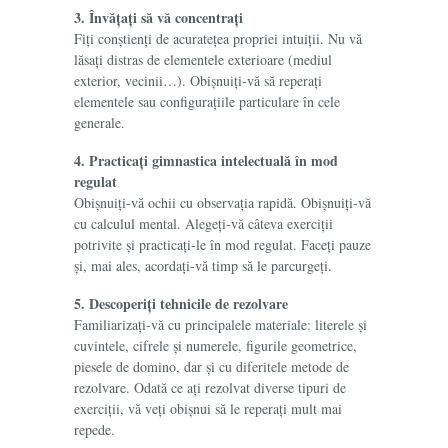
3. Învățați să vă concentrați
Fiți conștienți de acuratețea propriei intuiții. Nu vă
lăsați distras de elementele exterioare (mediul
exterior, vecinii…). Obișnuiți-vă să reperați
elementele sau configurațiile particulare în cele
generale.
4. Practicați gimnastica intelectuală în mod
regulat
Obișnuiți-vă ochii cu observația rapidă. Obișnuiți-vă
cu calculul mental. Alegeți-vă câteva exerciții
potrivite și practicați-le în mod regulat. Faceți pauze
și, mai ales, acordați-vă timp să le parcurgeți.
5. Descoperiți tehnicile de rezolvare
Familiarizați-vă cu principalele materiale: literele și
cuvintele, cifrele și numerele, figurile geometrice,
piesele de domino, dar și cu diferitele metode de
rezolvare. Odată ce ați rezolvat diverse tipuri de
exerciții, vă veți obișnui să le reperați mult mai
repede.