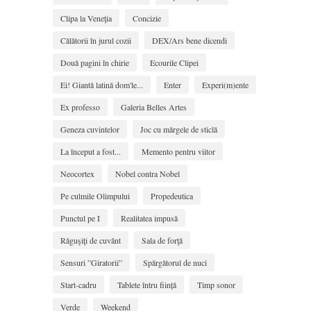
Clipa la Veneţia
Concizie
Călătorii în jurul cozii
DEX/Ars bene dicendi
Două pagini în chirie
Ecourile Clipei
Ei! Giantă latină dom'le...
Enter
Experi(m)ente
Ex professo
Galeria Belles Artes
Geneza cuvintelor
Joc cu mărgele de sticlă
La început a fost...
Memento pentru viitor
Neocortex
Nobel contra Nobel
Pe culmile Olimpului
Propedeutica
Punctul pe I
Realitatea impusă
Răguşiţi de cuvânt
Sala de forţă
Sensuri ”Giratorii”
Spărgătorul de nuci
Start-cadru
Tablete întru ființă
Timp sonor
Verde
Weekend