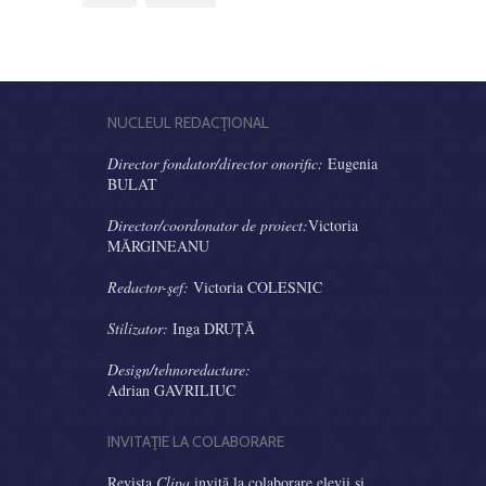
NUCLEUL REDACŢIONAL
Director fondator/director onorific:
Eugenia
BULAT
Director/coordonator de proiect:
Victoria
MĂRGINEANU
Redactor-şef:
Victoria COLESNIC
Stilizator:
Inga DRUȚĂ
Design/tehnoredactare:
Adrian GAVRILIUC
INVITAŢIE LA COLABORARE
Revista
Clipa
invită la colaborare elevii şi