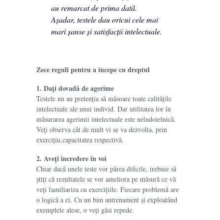
au remarcat de prima dată.
Așadar, testele dau oricui cele mai
mari șanse și satisfacții intelectuale.
Zece reguli pentru a începe cu dreptul
1. Dați dovadă de agerime
Testele nu au pretenția să măsoare toate calitățile
intelectuale ale unui individ. Dar utilitatea lor în
măsurarea agerimii intelectuale este neîndoielnică.
Veți observa cât de mult vi se va dezvolta, prin
exercițiu,capacitatea respectivă.
2. Aveți încredere în voi
Chiar dacă unele teste vor părea dificile, trebuie să
știți că rezultatele se vor ameliora pe măsură ce vă
veți familiariza cu exercițiile. Fiecare problemă are
o logică a ei. Cu un bun antrenament și exploatând
exemplele alese, o veți găsi repede.