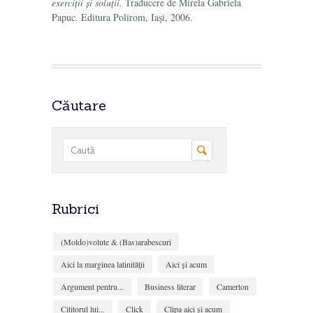
exerciții și soluții.
Traducere de Mirela Gabriela
Papuc. Editura Polirom, Iași, 2006.
Căutare
Rubrici
(Moldo)volute & (Bas)arabescuri
Aici la marginea latinităţii
Aici și acum
Argument pentru...
Business literar
Camerton
Cititorul lui...
Click
Clipa aici şi acum