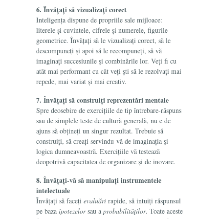
6. Învățați să vizualizați corect
Inteligența dispune de propriile sale mijloace:
literele și cuvintele, cifrele și numerele, figurile
geometrice. Învățați să le vizualizați corect, să le
descompuneți și apoi să le recompuneți, să vă
imaginați succesiunile și combinările lor. Veți fi cu
atât mai performant cu cât veți ști să le rezolvați mai
repede, mai variat și mai creativ.
7. Învățați să construiți reprezentări mentale
Spre deosebire de exercițiile de tip întrebare-răspuns
sau de simplele teste de cultură generală, nu e de
ajuns să obțineți un singur rezultat. Trebuie să
construiți, să creați servindu-vă de imaginația și
logica dumneavoastră. Exercițiile vă testează
deopotrivă capacitatea de organizare și de inovare.
8. Învățați-vă să manipulați instrumentele
intelectuale
Învățați să faceți
evaluări
rapide, să intuiți răspunsul
pe baza
ipotezelor
sau a
probabilităţilor
. Toate aceste