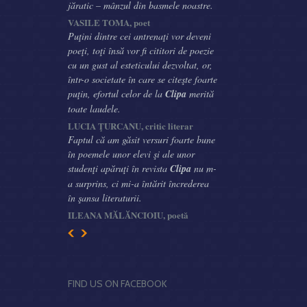
jăratic – mânzul din basmele noastre.
VASILE TOMA, poet
Puţini dintre cei antrenaţi vor deveni
poeţi, toţi însă vor fi cititori de poezie
cu un gust al esteticului dezvoltat, or,
într-o societate în care se citeşte foarte
puţin, efortul celor de la
Clipa
merită
toate laudele.
LUCIA ŢURCANU, critic literar
Faptul că am găsit versuri foarte bune
în poemele unor elevi şi ale unor
studenţi apăruţi în revista
Clipa
nu m-
a surprins, ci mi-a întărit încrederea
în şansa literaturii.
ILEANA MĂLĂNCIOIU, poetă
FIND US ON FACEBOOK