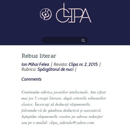
Rebus literar
Ion Mihai Felea
| Revista:
Clipa nr. 2, 2015
|
Rubrica:
Spărgătorul de nuci
|
Comments
Continuăm rubrica jocurilor intelectuale. Am cifrat
mai jos 5 creaţii literare, după criteriile rebusurilor
clasice. Încercaţi să deduceţi răspunsurile,
folosindu-vă de gândirea deductivă și asociativă.
Așteptăm răspunsurile voastre pe adresa redacţiei
sau pe e-mailul: clipa_siderala@yahoo.com