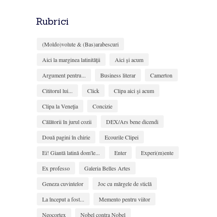
Rubrici
(Moldo)volute & (Bas)arabescuri
Aici la marginea latinităţii
Aici și acum
Argument pentru...
Business literar
Camerton
Cititorul lui...
Click
Clipa aici şi acum
Clipa la Veneţia
Concizie
Călătorii în jurul cozii
DEX/Ars bene dicendi
Două pagini în chirie
Ecourile Clipei
Ei! Giantă latină dom'le...
Enter
Experi(m)ente
Ex professo
Galeria Belles Artes
Geneza cuvintelor
Joc cu mărgele de sticlă
La început a fost...
Memento pentru viitor
Neocortex
Nobel contra Nobel