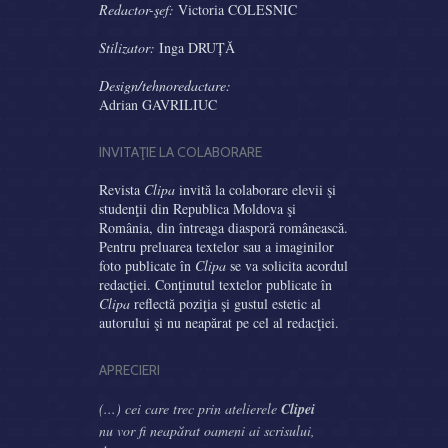
Redactor-şef:
Victoria COLESNIC
Stilizator:
Inga DRUȚĂ
Design/tehnoredactare:
Adrian GAVRILIUC
INVITAŢIE LA COLABORARE
Revista
Clipa
invită la colaborare elevii şi
studenţii din Republica Moldova şi
România, din întreaga diasporă românească.
Pentru preluarea textelor sau a imaginilor
foto publicate în
Clipa
se va solicita acordul
redacţiei. Conţinutul textelor publicate în
Clipa
reflectă poziţia şi gustul estetic al
autorului şi nu neapărat pe cel al redacţiei.
APRECIERI
(...) cei care trec prin atelierele
Clipei
nu vor fi neapărat oameni ai scrisului,