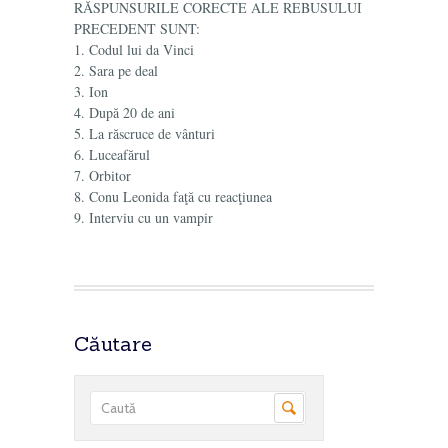
RĂSPUNSURILE CORECTE ALE REBUSULUI
PRECEDENT SUNT:
1. Codul lui da Vinci
2. Sara pe deal
3. Ion
4. După 20 de ani
5. La răscruce de vânturi
6. Luceafărul
7. Orbitor
8. Conu Leonida faţă cu reacţiunea
9. Interviu cu un vampir
Căutare