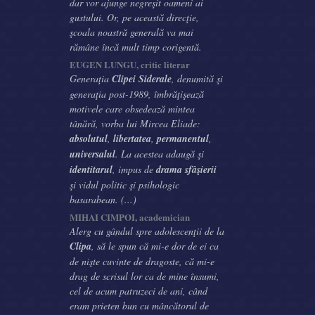
dar vor ajunge negreşit oameni ai
gustului. Or, pe această direcţie,
şcoala noastră generală va mai
rămâne încă mult timp corigentă.
EUGEN LUNGU, critic literar
Generaţia
Clipei Siderale
, denumită şi
generaţia post-1989, îmbrăţişează
motivele care obsedează mintea
tânără, vorba lui Mircea Eliade:
absolutul
,
libertatea
,
permanentul
,
universalul
. La acestea adaugă şi
identitarul
, impus de
drama sfâşierii
şi vidul politic şi psihologic
basarabean. (...)
MIHAI CIMPOI, academician
Alerg cu gândul spre adolescenţii de la
Clipa
, să le spun că mi-e dor de ei ca
de nişte cuvinte de dragoste, că mi-e
drag de scrisul lor ca de mine însumi,
cel de acum patruzeci de ani, când
eram prieten bun cu mâncătorul de