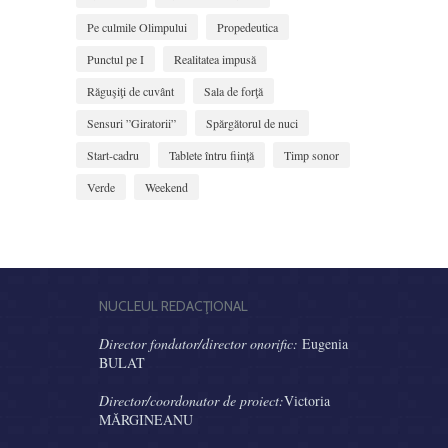
Pe culmile Olimpului
Propedeutica
Punctul pe I
Realitatea impusă
Răguşiţi de cuvânt
Sala de forţă
Sensuri ”Giratorii”
Spărgătorul de nuci
Start-cadru
Tablete întru ființă
Timp sonor
Verde
Weekend
NUCLEUL REDACŢIONAL
Director fondator/director onorific:
Eugenia
BULAT
Director/coordonator de proiect:
Victoria
MĂRGINEANU