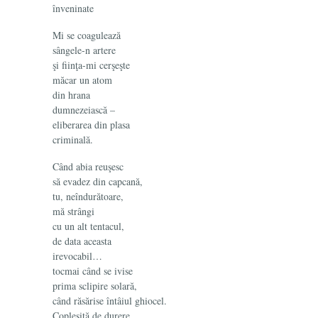
înveninate
Mi se coagulează
sângele-n artere
şi fiinţa-mi cerşeşte
măcar un atom
din hrana
dumnezeiască –
eliberarea din plasa
criminală.
Când abia reuşesc
să evadez din capcană,
tu, neîndurătoare,
mă strângi
cu un alt tentacul,
de data aceasta
irevocabil…
tocmai când se ivise
prima sclipire solară,
când răsărise întâiul ghiocel.
Copleşită de durere,