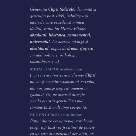
Generaţia
Clipei Siderale
, denumită şi
generaţia post-1989, îmbrăţişează
motivele care obsedează mintea
tânără, vorba lui Mircea Eliade:
absolutul
,
libertatea
,
permanentul
,
universalul
. La acestea adaugă şi
identitarul
, impus de
drama sfâşierii
şi vidul politic şi psihologic
basarabean. (...)
MIHAI CIMPOI, academician
(...) cei care trec prin atelierele
Clipei
nu vor fi neapărat oameni ai scrisului,
dar vor ajunge negreşit oameni ai
gustului. Or, pe această direcţie,
şcoala noastră generală va mai
rămâne încă mult timp corigentă.
EUGEN LUNGU, critic literar
Puţini dintre cei antrenaţi vor deveni
poeţi, toţi însă vor fi cititori de poezie
cu un gust al esteticului dezvoltat, or,