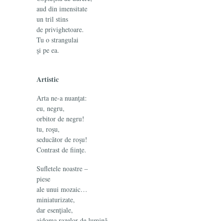
aud din imensitate
un tril stins
de privighetoare.
Tu o strangulai
şi pe ea.
Artistic
Arta ne-a nuanţat:
eu, negru,
orbitor de negru!
tu, roşu,
seducător de roşu!
Contrast de fiinţe.
Sufletele noastre –
piese
ale unui mozaic…
miniaturizate,
dar esenţiale,
aidoma razelor de lumină