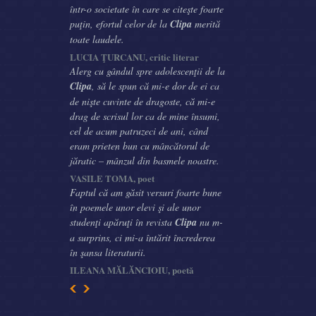
într-o societate în care se citeşte foarte
puţin, efortul celor de la
Clipa
merită
toate laudele.
LUCIA ŢURCANU, critic literar
Alerg cu gândul spre adolescenţii de la
Clipa
, să le spun că mi-e dor de ei ca
de nişte cuvinte de dragoste, că mi-e
drag de scrisul lor ca de mine însumi,
cel de acum patruzeci de ani, când
eram prieten bun cu mâncătorul de
jăratic – mânzul din basmele noastre.
VASILE TOMA, poet
Faptul că am găsit versuri foarte bune
în poemele unor elevi şi ale unor
studenţi apăruţi în revista
Clipa
nu m-
a surprins, ci mi-a întărit încrederea
în şansa literaturii.
ILEANA MĂLĂNCIOIU, poetă