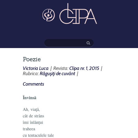
Poezie
Victoria Luca
| Revista:
Clipa nr. 1, 2015
|
Rubrica:
Răguşiţi de cuvânt
|
Comments
Învinsă
Ah, viaţă,
cât de strâns
îmi înlănţui
traheea
cu tentaculele tale