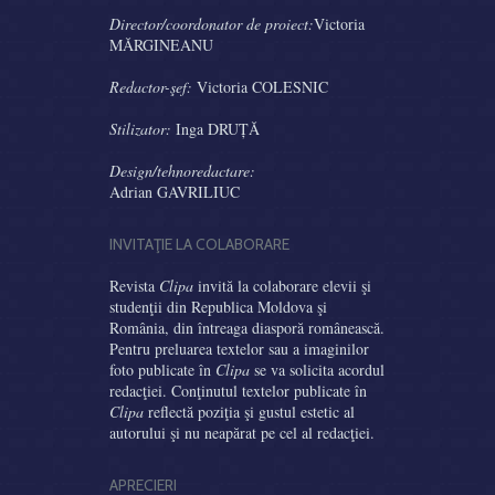
Director/coordonator de proiect:
Victoria
MĂRGINEANU
Redactor-şef:
Victoria COLESNIC
Stilizator:
Inga DRUȚĂ
Design/tehnoredactare:
Adrian GAVRILIUC
INVITAŢIE LA COLABORARE
Revista
Clipa
invită la colaborare elevii şi
studenţii din Republica Moldova şi
România, din întreaga diasporă românească.
Pentru preluarea textelor sau a imaginilor
foto publicate în
Clipa
se va solicita acordul
redacţiei. Conţinutul textelor publicate în
Clipa
reflectă poziţia şi gustul estetic al
autorului şi nu neapărat pe cel al redacţiei.
APRECIERI