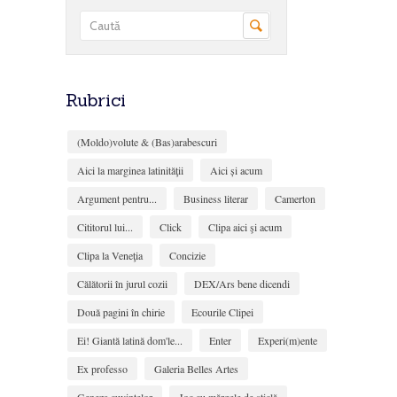
Rubrici
(Moldo)volute & (Bas)arabescuri
Aici la marginea latinităţii
Aici și acum
Argument pentru...
Business literar
Camerton
Cititorul lui...
Click
Clipa aici şi acum
Clipa la Veneţia
Concizie
Călătorii în jurul cozii
DEX/Ars bene dicendi
Două pagini în chirie
Ecourile Clipei
Ei! Giantă latină dom'le...
Enter
Experi(m)ente
Ex professo
Galeria Belles Artes