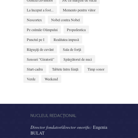
Geneza cuvintelor
Joc cu mărgele de sticlă
La început a fost...
Memento pentru viitor
Neocortex
Nobel contra Nobel
Pe culmile Olimpului
Propedeutica
Punctul pe I
Realitatea impusă
Răguşiţi de cuvânt
Sala de forţă
Sensuri ”Giratorii”
Spărgătorul de nuci
Start-cadru
Tablete întru ființă
Timp sonor
Verde
Weekend
NUCLEUL REDACŢIONAL
Director fondator/director onorific:
Eugenia
BULAT