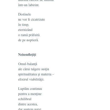
într-un labirint.
Destinele
ne vor fi cicatrizate
în timp,
eternizând
o ramă prăfuită
de pe noptieră.
Neînsufleţiţi
Omul-balanţă
ale cărui talgere susţin
spiritualitatea şi materia –
elixirul viabilităţii.
Luptăm continuu
pentru a menţine
echilibrul
dintre acestea,
dar suntem naivi,