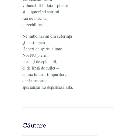
vulnerabili în faţa ispitelor
şi… ignorând spiritul,
rău ne macină
dezechilibrul.
Ne îmbolnăvim din suferinţă
şi ne stingem
lâncezi de spiritualitate.
Noi NU pierim
afectaţi de epidemii,
ci de lipsă de suflet –
ciuma tuturor timpurilor…
dar la autopsie
specialiştii nu depistează asta.
Căutare