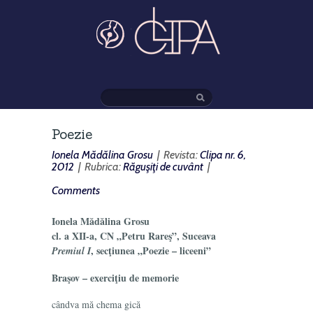
Poezie
Ionela Mădălina Grosu
| Revista:
Clipa nr. 6,
2012
| Rubrica:
Răguşiţi de cuvânt
|
Comments
Ionela Mădălina Grosu
cl. a XII-a, CN „Petru Rareş”, Suceava
, secţiunea „Poezie – liceeni”
Premiul I
Braşov – exerciţiu de memorie
cândva mă chema gică