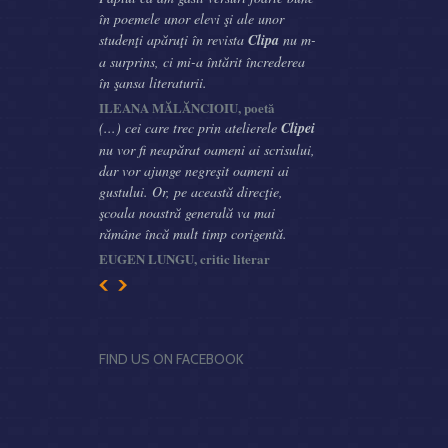
în poemele unor elevi şi ale unor
studenţi apăruţi în revista
Clipa
nu m-
a surprins, ci mi-a întărit încrederea
în şansa literaturii.
ILEANA MĂLĂNCIOIU, poetă
(...) cei care trec prin atelierele
Clipei
nu vor fi neapărat oameni ai scrisului,
dar vor ajunge negreşit oameni ai
gustului. Or, pe această direcţie,
şcoala noastră generală va mai
rămâne încă mult timp corigentă.
EUGEN LUNGU, critic literar
FIND US ON FACEBOOK