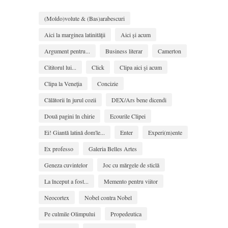
(Moldo)volute & (Bas)arabescuri
Aici la marginea latinităţii
Aici și acum
Argument pentru...
Business literar
Camerton
Cititorul lui...
Click
Clipa aici şi acum
Clipa la Veneţia
Concizie
Călătorii în jurul cozii
DEX/Ars bene dicendi
Două pagini în chirie
Ecourile Clipei
Ei! Giantă latină dom'le...
Enter
Experi(m)ente
Ex professo
Galeria Belles Artes
Geneza cuvintelor
Joc cu mărgele de sticlă
La început a fost...
Memento pentru viitor
Neocortex
Nobel contra Nobel
Pe culmile Olimpului
Propedeutica