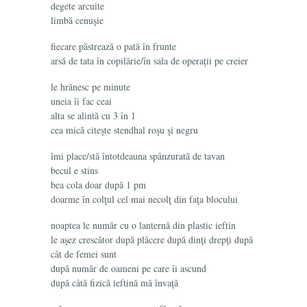
degete arcuite
limbă cenuşie
fiecare păstrează o pată în frunte
arsă de tata în copilărie/în sala de operaţii pe creier
le hrănesc pe minute
uneia îi fac ceai
alta se alintă cu 3 în 1
cea mică citeşte stendhal roşu şi negru
îmi place/stă întotdeauna spânzurată de tavan
becul e stins
bea cola doar după 1 pm
doarme în colţul cel mai necolţ din faţa blocului
noaptea le număr cu o lanternă din plastic ieftin
le aşez crescător după plăcere după dinţi drepţi după
cât de femei sunt
după număr de oameni pe care îi ascund
după câtă fizică ieftină mă învaţă