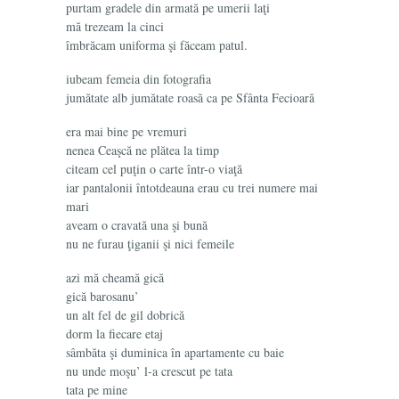
purtam gradele din armată pe umerii laţi
mă trezeam la cinci
îmbrăcam uniforma şi făceam patul.
iubeam femeia din fotografia
jumătate alb jumătate roasă ca pe Sfânta Fecioară
era mai bine pe vremuri
nenea Ceaşcă ne plătea la timp
citeam cel puţin o carte într-o viaţă
iar pantalonii întotdeauna erau cu trei numere mai
mari
aveam o cravată una şi bună
nu ne furau ţiganii şi nici femeile
azi mă cheamă gică
gică barosanu’
un alt fel de gil dobrică
dorm la fiecare etaj
sâmbăta şi duminica în apartamente cu baie
nu unde moşu’ l-a crescut pe tata
tata pe mine