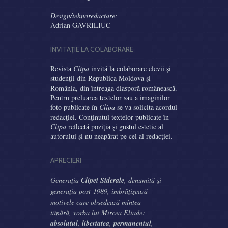
Design/tehnoredactare:
Adrian GAVRILIUC
INVITAŢIE LA COLABORARE
Revista
Clipa
invită la colaborare elevii şi
studenţii din Republica Moldova şi
România, din întreaga diasporă românească.
Pentru preluarea textelor sau a imaginilor
foto publicate în
Clipa
se va solicita acordul
redacţiei. Conţinutul textelor publicate în
Clipa
reflectă poziţia şi gustul estetic al
autorului şi nu neapărat pe cel al redacţiei.
APRECIERI
Generaţia
Clipei Siderale
, denumită şi
generaţia post-1989, îmbrăţişează
motivele care obsedează mintea
tânără, vorba lui Mircea Eliade:
absolutul
,
libertatea
,
permanentul
,