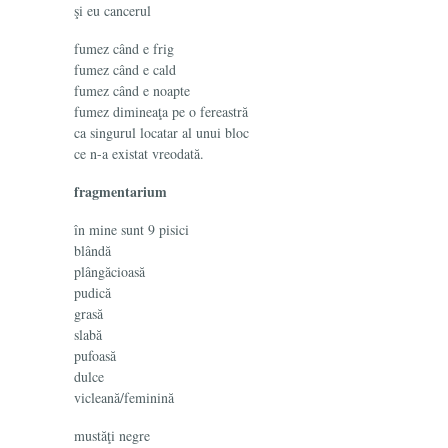
şi eu cancerul
fumez când e frig
fumez când e cald
fumez când e noapte
fumez dimineaţa pe o fereastră
ca singurul locatar al unui bloc
ce n-a existat vreodată.
fragmentarium
în mine sunt 9 pisici
blândă
plângăcioasă
pudică
grasă
slabă
pufoasă
dulce
vicleană/feminină
mustăţi negre