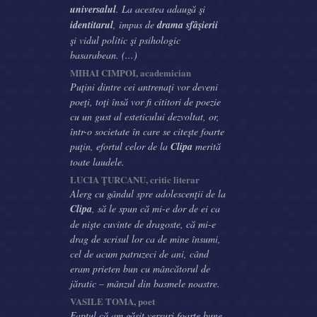
universalul
. La acestea adaugă şi
identitarul
, impus de
drama sfâşierii
şi vidul politic şi psihologic
basarabean. (...)
MIHAI CIMPOI, academician
Puţini dintre cei antrenaţi vor deveni
poeţi, toţi însă vor fi cititori de poezie
cu un gust al esteticului dezvoltat, or,
într-o societate în care se citeşte foarte
puţin, efortul celor de la
Clipa
merită
toate laudele.
LUCIA ŢURCANU, critic literar
Alerg cu gândul spre adolescenţii de la
Clipa
, să le spun că mi-e dor de ei ca
de nişte cuvinte de dragoste, că mi-e
drag de scrisul lor ca de mine însumi,
cel de acum patruzeci de ani, când
eram prieten bun cu mâncătorul de
jăratic – mânzul din basmele noastre.
VASILE TOMA, poet
Faptul că am găsit versuri foarte bune