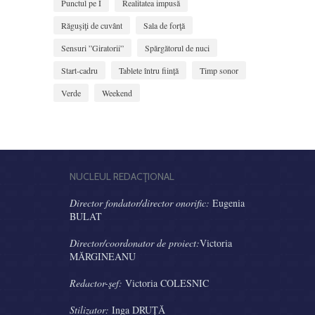
Punctul pe I
Realitatea impusă
Răguşiţi de cuvânt
Sala de forţă
Sensuri ”Giratorii”
Spărgătorul de nuci
Start-cadru
Tablete întru ființă
Timp sonor
Verde
Weekend
NUCLEUL REDACŢIONAL
Director fondator/director onorific:
Eugenia
BULAT
Director/coordonator de proiect:
Victoria
MĂRGINEANU
Redactor-şef:
Victoria COLESNIC
Stilizator:
Inga DRUȚĂ