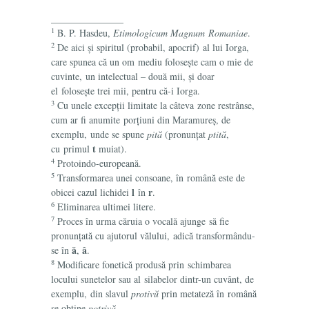
_______________
1
B. P. Hasdeu,
Etimologicum Magnum Romaniae
.
2
De aici și spiritul (probabil, apocrif) al lui Iorga,
care spunea că un om mediu folosește cam o mie de
cuvinte, un intelectual – două mii, și doar
el folosește trei mii, pentru că-i Iorga.
3
Cu unele excepții limitate la câteva zone restrânse,
cum ar fi anumite porțiuni din Maramureș, de
exemplu, unde se spune
pită
(pronunțat
ptită
,
t
cu primul
muiat).
4
Protoindo-europeană.
5
Transformarea unei consoane, în română este de
l
r
obicei cazul lichidei
în
.
6
Eliminarea ultimei litere.
7
Proces în urma căruia o vocală ajunge să fie
pronunțată cu ajutorul vălului, adică transformându-
ă
â
se în
,
.
8
Modificare fonetică produsă prin schimbarea
locului sunetelor sau al silabelor dintr-un cuvânt, de
exemplu, din slavul
protivŭ
prin metateză în română
se obține
potrivă
.