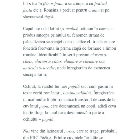
s
lui
(ca în
fête
=
festa
, a se compara cu
festival,
fiesta
etc.). Româna a preluat pentru
craniu
și pe
slavonescul
tigvă
.
Capul are ochi latini (<
oculus
), etimon în care s-a
u
produs sincopa primului
, fenomen urmat de
cl
palatalizarea secvenţei consonantice
, transformare
fonetică frecventă în prima etapă de formare a limbii
române, identificabilă în serii precum
clavem >
cheie, clarum > chiar, clamare > chemare
sau
auricula > ureche
, unde înregistrăm de asemenea
u
sincopa lui
.
Ochiul, la rândul lui, are
pupilă
sau, cum găsim în
texte vechi românești,
lumina ochiului
. Înregistrăm
în mai multe limbi romanice transferul de sens de la
cuvântul
pupa
, care desemnează un copil, adică ceva
foarte drag
,
la unul care desemnează o parte a
ochiului
–
pupilă
.
Nas
vine din latinescul
nasus
, care se trage, probabil,
4
din PIE
*
néh₂s
. Printre cuvintele înrudite se