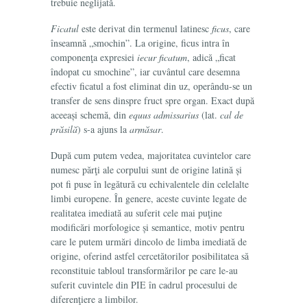
trebuie neglijată.
Ficatul
este derivat din termenul
latinesc
ficus
, care
înseamnă „smochin”. La origine,
ficus
intra în
componenţa expresiei
iecur ficatum
, adică „ficat
îndopat cu smochine”, iar cuvântul care desemna
efectiv ficatul a fost eliminat din uz, operându-se un
transfer de sens dinspre fruct spre organ. Exact după
aceeași schemă, din
equus admissarius
(lat.
cal de
prăsilă
) s-a ajuns la
armăsar
.
După cum putem vedea, majoritatea cuvintelor care
numesc părţi ale corpului sunt de origine latină și
pot fi puse în legătură cu echivalentele din celelalte
limbi europene. În genere, aceste cuvinte legate de
realitatea imediată au suferit cele mai puţine
modificări morfologice și semantice, motiv pentru
care le putem urmări dincolo de limba imediată de
origine, oferind astfel cercetătorilor posibilitatea să
reconstituie tabloul transformărilor pe care le-au
suferit cuvintele din PIE în cadrul procesului de
diferenţiere a limbilor.