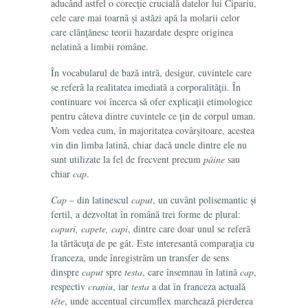
aducând astfel o corecţie crucială datelor lui Cipariu,
cele care mai toarnă și astăzi apă la molarii celor
care clănţănesc teorii hazardate despre originea
nelatină a limbii române.
În vocabularul de bază intră, desigur, cuvintele care
se referă la realitatea imediată a corporalităţii. În
continuare voi încerca să ofer explicaţii etimologice
pentru câteva dintre cuvintele ce ţin de corpul uman.
Vom vedea cum, în majoritatea covârșitoare, acestea
vin din limba latină, chiar dacă unele dintre ele nu
sunt utilizate la fel de frecvent precum
pâine
sau
chiar
cap
.
Cap
– din latinescul
caput
, un cuvânt polisemantic și
fertil, a dezvoltat în română trei forme de plural:
capuri, capete, capi
, dintre care doar unul se referă
la tărtăcuţa de pe gât. Este interesantă comparaţia cu
franceza, unde înregistrăm un transfer de sens
dinspre
caput
spre
testa
, care însemnau în latină
cap
,
respectiv
craniu
, iar
testa
a dat în franceza actuală
tête
, unde accentual circumflex marchează pierderea