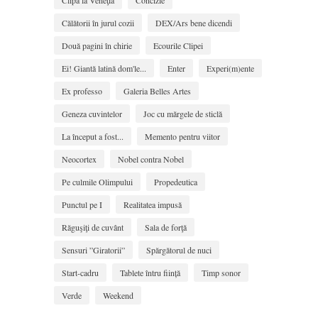
Clipa la Veneţia
Concizie
Călătorii în jurul cozii
DEX/Ars bene dicendi
Două pagini în chirie
Ecourile Clipei
Ei! Giantă latină dom'le...
Enter
Experi(m)ente
Ex professo
Galeria Belles Artes
Geneza cuvintelor
Joc cu mărgele de sticlă
La început a fost...
Memento pentru viitor
Neocortex
Nobel contra Nobel
Pe culmile Olimpului
Propedeutica
Punctul pe I
Realitatea impusă
Răguşiţi de cuvânt
Sala de forţă
Sensuri ”Giratorii”
Spărgătorul de nuci
Start-cadru
Tablete întru ființă
Timp sonor
Verde
Weekend