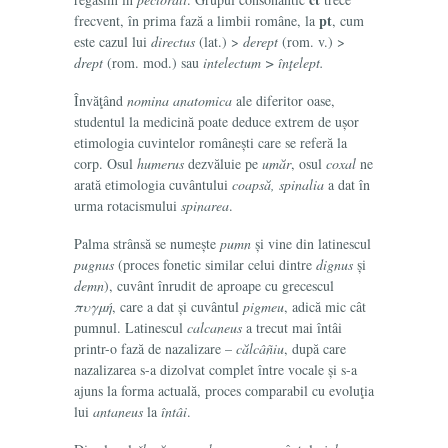
pt
frecvent, în prima fază a limbii române, la
, cum
este cazul lui
directus
(lat.) >
derept
(rom. v.) >
drept
(rom. mod.) sau
intelectum > înţelept.
Învăţând
nomina anatomica
ale diferitor oase,
studentul la medicină poate deduce extrem de ușor
etimologia cuvintelor românești care se referă la
corp. Osul
humerus
dezvăluie pe
umăr
, osul
coxal
ne
arată etimologia cuvântului
coapsă, spinalia
a dat în
urma rotacismului
spinarea
.
Palma strânsă se numește
pumn
și vine din latinescul
pugnus
(proces fonetic similar celui dintre
dignus
și
demn
), cuvânt înrudit de
aproape cu grecescul
πυγμή
, care a dat și cuvântul
pigmeu
, adică mic cât
pumnul. Latinescul
calcaneus
a trecut mai întâi
printr-o fază de nazalizare –
călcâñiu
, după care
nazalizarea s-a dizolvat complet între vocale și s-a
ajuns la forma actuală, proces comparabil cu evoluţia
lui
antaneus
la
întâi
.