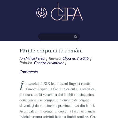
Părțile corpului la români
Ion Mihai Felea
| Revista:
Clipa nr. 2, 2015
|
Rubrica:
Geneza cuvintelor
|
Comments
Î
n secolul al XIX-lea, ilustrul lingvist român
Timotei Cipariu a făcut un calcul și a arătat că,
din masa totală vocabularului limbii române, circa
două cincimi se compun din cuvinte de origine
slavonă și doar o cincime provine direct din latină.
Acest calcul, în esenţa lui corect, a făcut să planeze
îndoiala asupra originii latine a limbii române. Cea