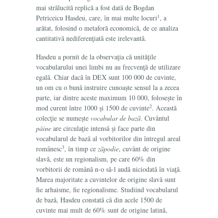
mai strălucită replică a fost dată de Bogdan
1
Petriceicu Hasdeu, care, în mai multe locuri
, a
arătat, folosind o metaforă economică, de ce analiza
cantitativă nediferenţiată este irelevantă.
Hasdeu a pornit de la observaţia că unităţile
vocabularului unei limbi nu au frecvenţă de utilizare
egală. Chiar dacă în DEX sunt 100 000 de cuvinte,
un om cu o bună instruire cunoaște sensul la a zecea
parte, iar dintre aceste maximum 10 000, folosește în
2
mod curent între 1000 și 1500 de cuvinte
. Această
colecţie se numește
vocabular de bază
. Cuvântul
pâine
are circulaţie intensă și face parte din
vocabularul de bază al vorbitorilor din întregul areal
3
românesc
, în timp ce
zăpodie
, cuvânt de origine
slavă, este un regionalism, pe care 60% din
vorbitorii de română n-o să-l audă niciodată în viaţă.
Marea majoritate a cuvintelor de origine slavă sunt
fie arhaisme, fie regionalisme. Studiind vocabularul
de bază, Hasdeu constată că din acele 1500 de
cuvinte mai mult de 60% sunt de origine latină,