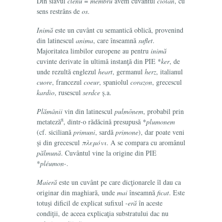
Din slavul
členŭ
=
membru
avem cuvântul
ciolan
, cu
sens restrâns de
os
.
Inimă
este un cuvânt cu semantică oblică, provenind
din latinescul
anima
, care înseamnă
suflet
.
Majoritatea limbilor europene au pentru
inimă
cuvinte derivate în ultimă instanţă din PIE *
ker
, de
unde rezultă englezul
heart
, germanul
herz
, italianul
cuore
, francezul
coeur
, spaniolul
corazon
, grecescul
kardio
, rusescul
serdce
ș.a.
Plămânii
vin din latinescul
pulmōnem
, probabil prin
8
metateză
,
dintr-o rădăcină presupusă *
plumonem
(cf. siciliană
primuni
, sardă
primone
), dar poate veni
și din grecescul
πλεμόνι
. A se compara cu aromânul
pălmună
. Cuvântul vine
la origine din PIE
*
pléumon-
.
Maieră
este un cuvânt pe care dicţionarele îl dau ca
originar din maghiară, unde
mai
înseamnă
ficat
. Este
totuși dificil de explicat sufixul -
eră
în aceste
condiţii, de aceea explicaţia substratului dac nu