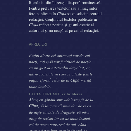
România, din întreaga diasporă românească.
Pentru preluarea textelor sau a imaginilor
foto publicate în
Clipa
se va solicita acordul
redacţiei. Conţinutul textelor publicate în
Clipa
reflectă poziţia şi gustul estetic al
autorului şi nu neapărat pe cel al redacţiei.
APRECIERI
Puţini dintre cei antrenaţi vor deveni
poeţi, toţi însă vor fi cititori de poezie
cu un gust al esteticului dezvoltat, or,
într-o societate în care se citeşte foarte
puţin, efortul celor de la
Clipa
merită
toate laudele.
LUCIA ŢURCANU, critic literar
Alerg cu gândul spre adolescenţii de la
Clipa
, să le spun că mi-e dor de ei ca
de nişte cuvinte de dragoste, că mi-e
drag de scrisul lor ca de mine însumi,
cel de acum patruzeci de ani, când
eram prieten bun cu mâncătorul de