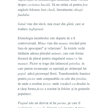
despre
cavitatea bucală
. Să nu uităm că pentru
fese
englezii folosesc
butt cheek
, literalmente
obrajii
fundului.
Gâtul
vine din slavă, mai exact
din
glŭtŭ
, care se
traduce
înghiţitură
.
Etimologia membrelor este departe de a fi
controversată.
Mâna
vine din
manus
, trecând prin
6
7
faza de apocopare
și velarizare
. În textele vechi
întâlnim adesea pluralul
mânuri
, care este forma
firească de plural pentru singularul
mânu
(< lat.
manus
).
Picior
se trage din latinescul
petiolus,
în
care putem recunoaște cu ușurinţă pe strămoșul lui
peţiol
, adică piciorușul florii. Transformările fonetice
pentru
picior
sunt comparabile cu cele din
fetiolus
,
i
de unde a rezultat
fecior
, unde vocala
s-a deschis la
e
(deși forma
ficior
a rezistat în folclor și în graiurile
populare).
Pieptul
este un derivat al lui
pectus
, pe care îl
ct
regăsim în
pectorali
.
Grupul consonantic
trece