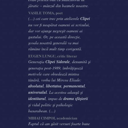
jăratic – mânzul din basmele noastre.
VASILE TOMA, poet
(...) cei care trec prin atelierele
Clipei
nu vor fi neapărat oameni ai scrisului,
dar vor ajunge negreşit oameni ai
gustului. Or, pe această direcţie,
şcoala noastră generală va mai
rămâne încă mult timp corigentă.
EUGEN LUNGU, critic literar
Generaţia
Clipei Siderale
, denumită şi
generaţia post-1989, îmbrăţişează
motivele care obsedează mintea
tânără, vorba lui Mircea Eliade:
absolutul
,
libertatea
,
permanentul
,
universalul
. La acestea adaugă şi
identitarul
, impus de
drama sfâşierii
şi vidul politic şi psihologic
basarabean. (...)
MIHAI CIMPOI, academician
Faptul că am găsit versuri foarte bune