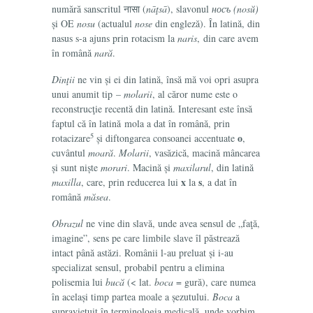
numără sanscritul नासा (
nāţsā
), slavonul
носъ (nosŭ)
și OE
nosu
(actualul
nose
din engleză). În latină, din
nasus
s-a ajuns prin rotacism la
naris
, din care avem
în română
nară
.
Dinţii
ne vin și ei din latină, însă mă voi opri asupra
unui anumit tip –
molarii
, al căror nume este o
reconstrucţie recentă din latină. Interesant este însă
faptul că în latină
mola
a dat în română, prin
5
o
rotacizare
și diftongarea consoanei accentuate
,
cuvântul
moară
.
Molarii
, vasăzică, macină mâncarea
și sunt niște
morari
. Macină și
maxilarul
, din latină
x
s
maxilla
, care, prin reducerea lui
la
, a dat în
română
măsea
.
Obrazul
ne
vine din slavă, unde avea sensul de „faţă,
imagine”, sens pe care limbile slave îl păstrează
intact până astăzi. Românii l-au preluat și i-au
specializat sensul, probabil pentru a elimina
polisemia lui
bucă
(< lat.
boca
= gură), care numea
în același timp partea moale a șezutului.
Boca
a
supravieţuit în terminologia medicală, unde vorbim