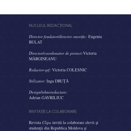
NUCLEUL REDACŢIONAL
Director fondator/director onorific:
Eugenia
BULAT
Director/coordonator de proiect:
Victoria
MĂRGINEANU
Redactor-şef:
Victoria COLESNIC
Stilizator:
Inga DRUȚĂ
Design/tehnoredactare:
Adrian GAVRILIUC
INVITAŢIE LA COLABORARE
Revista
Clipa
invită la colaborare elevii şi
studenţii din Republica Moldova şi