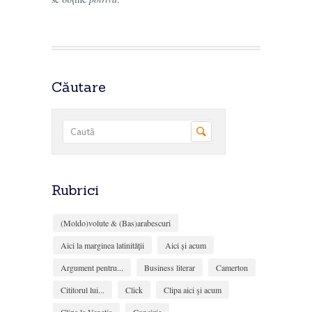
Căutare
Rubrici
(Moldo)volute & (Bas)arabescuri
Aici la marginea latinităţii
Aici și acum
Argument pentru...
Business literar
Camerton
Cititorul lui...
Click
Clipa aici şi acum