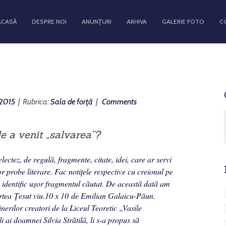
ACASĂ
DESPRE NOI
ANUNŢURI
ARHIVA
GALERIE FOTO
C
, 2015
| Rubrica:
Sala de forţă
|
Comments
e a venit „salvarea”?
lectez, de regulă, fragmente, citate, idei, care ar servi
r probe literare. Fac notiţele respective cu creionul pe
ă identific ușor frag­mentul căutat. De această dată am
artea
Ţesut viu.10 x 10
de Emilian Galaicu-Păun.
nerilor creatori de la Liceul Teoretic „Va­sile
i ai doamnei Silvia Strătilă, li s-a propus să