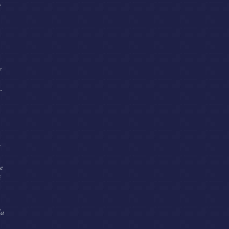
,
e
-
e
te
ă
la