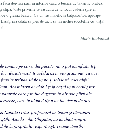
ă facă doi-trei paşi în interi­or când o bucată de tavan se prăbuşi
clipă, toate privirile se răsuciră de la locul căderii spre el,
a de o glumă bună… Cu un râs malefic şi batjocoritor, aproape
ăsaţi-mă odată să plec de aici, să-mi închei socotelile cu viaţa!
atii”.
Marin Barbarasă
ţile umane pe care, din păcate, nu o pot manifesta toţi
aci dezinteresat, te so­lidarizezi, pur și simplu, cu acei
amilie trebuie să fie unită şi so­lidară, căci altfel
n. Acest lucru e valabil și în cazul unui copil grav
e naturale care produc dezastre în diverse părţi ale
 teroriste, care în ultimul timp au loc destul de des…
ei Natalia Grâu, profesoară de limba și literatura
„Gh. Asachi” din Chișinău, au meditat asupra
nd de la propria lor experienţă. Textele tinerilor