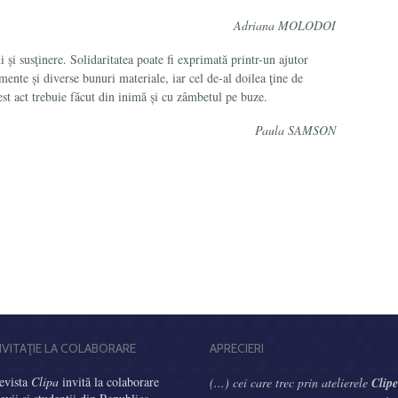
Adriana MOLODOI
ni și sus­ţinere. Solidaritatea poate fi exprimată printr-un ajutor
ente și di­verse bunuri materiale, iar cel de-al doilea ţine de
cest act trebuie făcut din inimă și cu zâmbetul pe buze.
Paula SAMSON
NVITAŢIE LA COLABORARE
APRECIERI
evista
Clipa
invită la colaborare
(...) cei care trec prin atelierele
Clipe