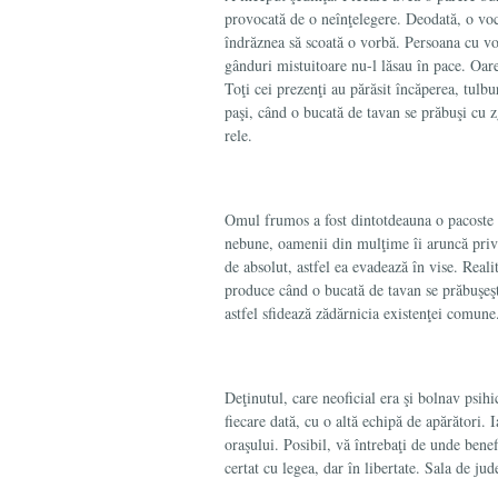
provocată de o neînţelegere. Deodată, o voc
îndrăznea să scoa­tă o vorbă. Persoana cu v
gânduri mistuitoare nu-l lăsau în pace. Oare
Toţi cei prezenţi au părăsit încăperea, tulbu
paşi, când o bucată de tavan se prăbuşi cu 
rele.
Omul frumos a fost dintotdeauna o pacoste p
nebune, oamenii din mulţime îi aruncă privir
de absolut, astfel ea evadează în vise. Realit
produce când o bucată de tavan se prăbuşeşt
astfel sfidează zădărnicia existenţei comune
Deţinutul, care neoficial era şi bolnav psihi
fiecare dată, cu o altă echipă de apărători. I
oraşului. Po­sibil, vă întrebaţi de unde bene
certat cu legea, dar în libertate. Sala de jude