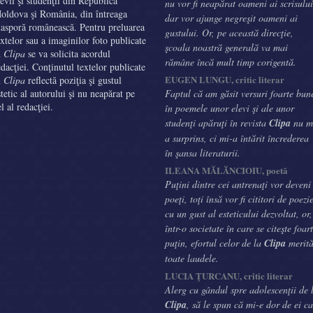
levii şi studenţii din Republica
nu vor fi neapărat oameni ai scrisului
oldova şi România, din întreaga
dar vor ajunge negreşit oameni ai
iasporă românească. Pentru preluarea
gustului. Or, pe această direcţie,
extelor sau a imaginilor foto publicate
şcoala noastră generală va mai
n
Clipa
se va solicita acordul
rămâne încă mult timp corigentă.
edacţiei. Conţinutul textelor publicate
EUGEN LUNGU, critic literar
n
Clipa
reflectă poziţia şi gustul
stetic al autorului şi nu neapărat pe
Faptul că am găsit versuri foarte bun
el al redacţiei.
în poemele unor elevi şi ale unor
studenţi apăruţi în revista
Clipa
nu m
a surprins, ci mi-a întărit încrederea
în şansa literaturii.
ILEANA MĂLĂNCIOIU, poetă
Puţini dintre cei antrenaţi vor deveni
poeţi, toţi însă vor fi cititori de poezi
cu un gust al esteticului dezvoltat, or,
într-o societate în care se citeşte foar
puţin, efortul celor de la
Clipa
merit
toate laudele.
LUCIA ŢURCANU, critic literar
Alerg cu gândul spre adolescenţii de 
Clipa
, să le spun că mi-e dor de ei ca