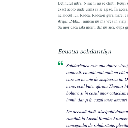
Deţinutul intră. Nimeni nu se clinti. Reuşi s
exact acolo unde urma să se aşeze. În aceeași 
nelalocul lui. Râdea. Râdea-n gura mare, c
strigă: „Mda… nimeni nu mă vrea în viaţă! L
Să mor dacă asta merit, dar nu aici, după gr
Ecuația solidarității
Solidaritatea este una dintre virtu
oamenii, cu atât mai mult cu cât o f
care au nevoie de susţinerea ta. O f
nenorocul bate, afirma Thomas Man
bolnav, și în cazul unor cataclism
lumii, dar și în cazul unor atacuri
De această dată, discipolii doamn
română la Liceul Român-Francez 
conceptului de solidaritate, ple­câ