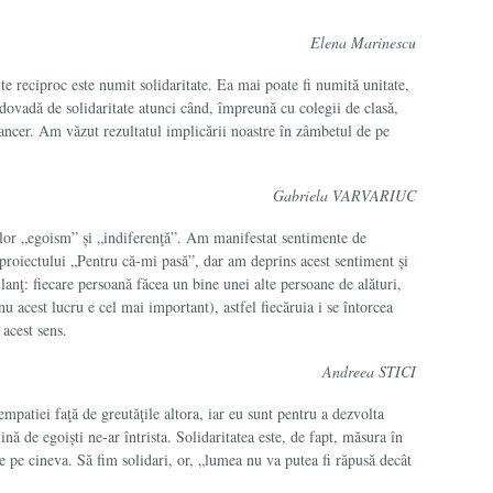
Elena Marinescu
te reciproc este numit solidaritate. Ea mai poate fi numită unitate,
ovadă de so­lidaritate atunci când, împreună cu colegii de clasă,
cancer. Am văzut rezultatul implicării noastre în zâmbetul de pe
Gabriela VARVARIUC
ilor „ego­ism” și „indiferenţă”. Am manifestat sentimente de
ii proiectului „Pentru că-mi pasă”, dar am deprins acest sentiment și
n lanţ: fiecare persoană făcea un bine unei alte persoane de alături,
u acest lucru e cel mai important), astfel fiecăruia i se întorcea
acest sens.
Andreea STICI
mpati­ei faţă de greutăţile altora, iar eu sunt pentru a dezvol­ta
ă de egoiști ne-ar întrista. Solidaritatea este, de fapt, măsura în
te pe cine­va. Să fim solidari, or, „lumea nu va putea fi răpusă decât