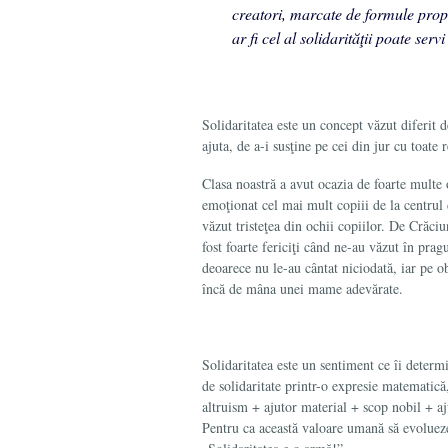
creatori, marcate de formule prop
ar fi cel al solidarităţii poate ser
Solidaritatea este un concept văzut diferit 
ajuta, de a-i susţine pe cei din jur cu toate 
Clasa noastră a avut ocazia de foarte multe 
emo­ţionat cel mai mult copiii de la centru
văzut tristeţea din ochii copiilor. De Crăci
fost foarte fericiţi când ne-au văzut în prag
deoarece nu le-au cântat niciodată, iar pe ob
încă de mâna unei mame adevărate.
Solidaritatea este un sentiment ce îi determ
de solidaritate printr-o expresie matematică
altruism + ajutor material + scop nobil + aj
Pentru ca această valoare umană să evolueze