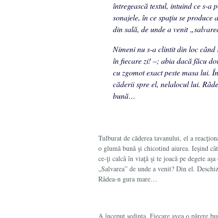
întregească textul, intuind ce s-a p
sonajele, în ce spaţiu se produce a
din sală, de unde a venit „salvarea”
Nimeni nu s-a clintit din loc când 
în fiecare zi! –; abia dacă făcu do
cu zgomot exact peste masa lui. În a
căderii spre el, nelalocul lui. Râ
bună…
Tulburat de căderea tavanului, el a reacţiona
o glumă bună şi chicotind aiurea. Ie­şind câ
ce-ţi calcă în viaţă şi te joacă pe degete aş
„Salvarea” de unde a venit? Din el. Deschiz
Râdea-n gura mare…
A început şedinţa. Fiecare avea o părere bun