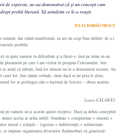
rii de expresie, ne-au demonstrat că și un concept cum
vi drept probă literară. Să urmărim ce le-a reușit.
IULIA IORDĂCHESCU
de oameni, dar odată manifestată, ea are un scop bine definit: de a-i
resursele posibile.
ori să ajute oameni în dificultate și a făcut-o, însă pe mine m-au
l de plasament pe care l-am vizitat în preajma Crăciunului. Am
un se arată că iubești, însă lor nimeni nu le-a demonstrat aceasta. Au
ul casei lor. Am cântat colinde, chiar dacă ei nu prea le știau,
ra­zul lor se prelingea câte o lacrimă de fericire – obraz neatins
Laura CĂLĂRĂU
ină pe oa­meni să-și acorde ajutor reciproc. Dacă aș defini concep­tul
, atunci acesta ar arăta astfel: (bunătate + compasiune + omenie +
utor moral + echipă) – (egoism + indiferenţă) = solidaritate.
, se impune organi­zarea diverselor flashmoburi cu genericul: