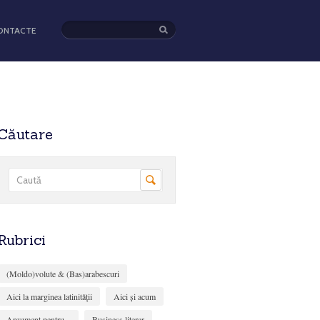
ONTACTE
Căutare
Rubrici
(Moldo)volute & (Bas)arabescuri
Aici la marginea latinităţii
Aici și acum
Argument pentru...
Business literar