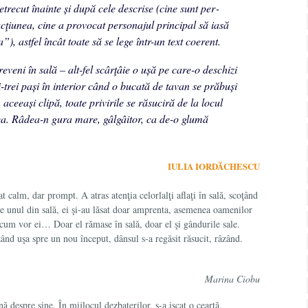
etrecut înainte și după cele descrise (cine sunt per­
cţiunea, cine a provocat perso­najul principal să iasă
), astfel încât toate să se lege într-un text coerent.
reveni în sală – alt-fel scârţâie o ușă pe care-o deschizi
i-trei pași în in­terior când o bucată de tavan se prăbuși
ceeași clipă, toate privirile se răsuci­ră de la locul
dea. Râdea-n gura mare, gâlgâitor, ca de-o glumă
IULIA IORDĂCHESCU
t calm, dar prompt. A atras atenţia celorlalţi aflaţi în sală, scoţând
te unul din sală, ei şi-au lăsat doar amprenta, asemenea oamenilor
a cum vor ei… Doar el rămase în sală, doar el şi gândurile sale.
ând uşa spre un nou început, dânsul s-a regăsit răsucit, râzând.
Marina Ciobu
ă despre sine. În mijlocul dezbaterilor, s-a iscat o ceartă,