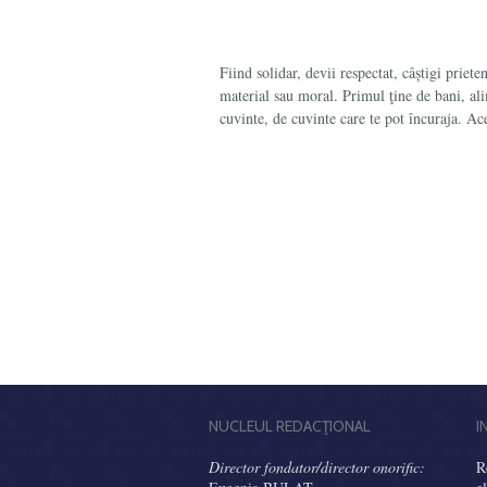
Fiind solidar, devii respectat, câștigi priete
material sau moral. Primul ţine de bani, alim
cuvin­te, de cuvinte care te pot încuraja. A
NUCLEUL REDACŢIONAL
I
Director fondator/director onorific:
R