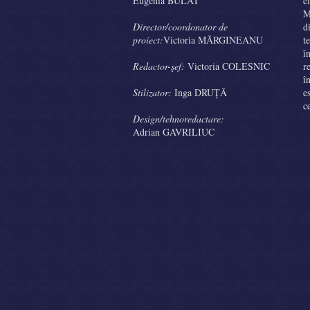
Eugenia BULAT
e
M
Director/coordonator de
d
proiect:
Victoria MĂRGINEANU
t
î
Redactor-şef:
Victoria COLESNIC
r
î
Stilizator:
Inga DRUȚĂ
e
c
Design/tehnoredactare:
Adrian GAVRILIUC