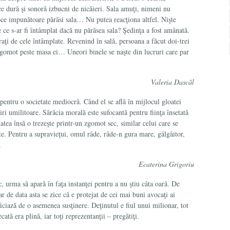
e dură şi sonoră izbucni de nicăieri. Sala amuţi, nimeni nu
oce impunătoare părăsi sala… Nu putea reacţiona altfel. Nişte
 ce s-ar fi întâmplat dacă nu părăsea sala? Şedinţa a fost amânată.
raţi de cele întâmplate. Revenind în sală, persoana a făcut doi-trei
zgomot peste masa ei… Uneori binele se naşte din lucruri care par
Valeria Dascăl
entru o societate mediocră. Când el se află în mijlocul gloatei
i umilitoare. Sărăcia morală este sufocantă pentru fiinţa însetată
atea însă o trezeşte printr-un zgo­mot sec, similar celui care se
e. Pentru a supravieţui, omul râde, râde-n gura mare, gâlgâitor,
.
Ecaterina Grigoriu
c, urma să apară în faţa instan­ţei pentru a nu ştiu câta oară. De
ar de data asta se zice că e protejat de cei mai buni avocaţi ai
ficiază de o asemenea susţinere. Deţinutul e fiul unui milionar, tot
cată era plină, iar toţi reprezentanţii – pregătiţi.