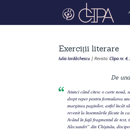
Exerciții literare
Iulia Iordăchescu
| Revista:
Clipa nr. 4
De und
Atunci când citesc o carte nouă, se
drept re­per pentru formularea uno
marginea paginilor, astfel încât s
revenit la însemnările făcu­te în c
Având în faţă fragmentul de text, ti
Alecsandri” din Chișinău, dis­cipol