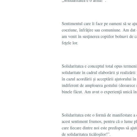
„Solidaritatea e o armă!”.
Sentimentul care îi face pe oameni să se aju
coeziune, înfrăţire sau comuniune. Am dat d
am venit în susţinerea copiilor bolnavi de 
feţele lor.
Solidaritatea e conceptul total opus termen
solidaritate în cadrul elaborării și realizăr
în cazul acordării și acceptării ajutorului î
in­diferent de amploarea gestului (deoarece n
binele făcut. Am avut o experienţă unică în 
Solidaritatea este o formă de manifestare a e
acest sentiment frumos, pentru că o lume plin
care fiecare dintre noi este predispus să aju
de solidaritatea ticăloșilor!”.