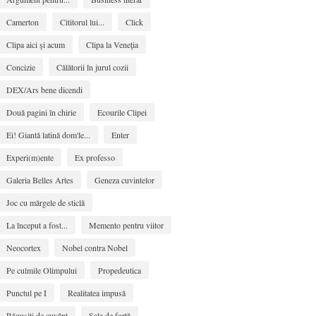
Camerton
Cititorul lui...
Click
Clipa aici şi acum
Clipa la Veneţia
Concizie
Călătorii în jurul cozii
DEX/Ars bene dicendi
Două pagini în chirie
Ecourile Clipei
Ei! Giantă latină dom'le...
Enter
Experi(m)ente
Ex professo
Galeria Belles Artes
Geneza cuvintelor
Joc cu mărgele de sticlă
La început a fost...
Memento pentru viitor
Neocortex
Nobel contra Nobel
Pe culmile Olimpului
Propedeutica
Punctul pe I
Realitatea impusă
Răguşiţi de cuvânt
Sala de forţă