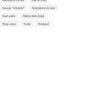
Sensuri ”Giratorii”
Spărgătorul de nuci
Start-cadru
Tablete întru ființă
Timp sonor
Verde
Weekend