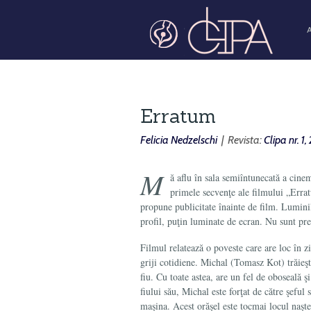
Erratum
Felicia Nedzelschi
| Revista:
Clipa nr. 1
M
ă aflu în sala semiîntunecată a cin
primele secvenţe ale filmului „Erra
propune publicitate înainte de film. Luminile
profil, puţin luminate de ecran. Nu sunt pr
Filmul relatează o poveste care are loc în z
griji cotidiene. Michal (Tomasz Kot) trăieşt
fiu. Cu toate astea, are un fel de oboseală ş
fiului său, Michal este forţat de către şeful 
maşina. Acest orăşel este tocmai locul naşte