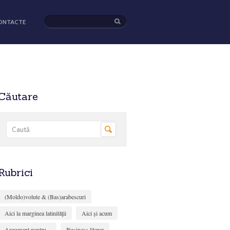
ONTACTE
Căutare
Rubrici
(Moldo)volute & (Bas)arabescuri
Aici la marginea latinităţii
Aici și acum
Argument pentru...
Business literar