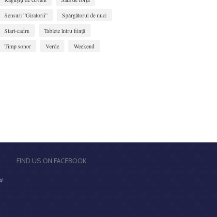
Sensuri ”Giratorii”
Spărgătorul de nuci
Start-cadru
Tablete întru ființă
Timp sonor
Verde
Weekend
FIND US ON FACEBOOK
şi