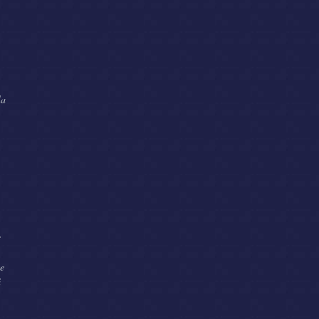
la
,
e
te
ă