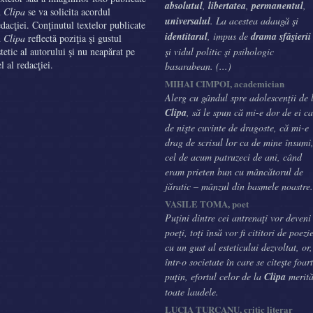
absolutul
,
libertatea
,
permanentul
,
n
Clipa
se va solicita acordul
universalul
. La acestea adaugă şi
edacţiei. Conţinutul textelor publicate
identitarul
, impus de
drama sfâşierii
n
Clipa
reflectă poziţia şi gustul
stetic al autorului şi nu neapărat pe
şi vidul politic şi psihologic
el al redacţiei.
basarabean. (...)
MIHAI CIMPOI, academician
Alerg cu gândul spre adolescenţii de 
Clipa
, să le spun că mi-e dor de ei ca
de nişte cuvinte de dragoste, că mi-e
drag de scrisul lor ca de mine însumi
cel de acum patruzeci de ani, când
eram prieten bun cu mâncătorul de
jăratic – mânzul din basmele noastre.
VASILE TOMA, poet
Puţini dintre cei antrenaţi vor deveni
poeţi, toţi însă vor fi cititori de poezi
cu un gust al esteticului dezvoltat, or,
într-o societate în care se citeşte foar
puţin, efortul celor de la
Clipa
merit
toate laudele.
LUCIA ŢURCANU, critic literar