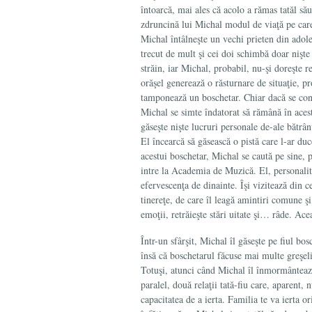
întoarcă, mai ales că acolo a rămas tatăl său
zdruncină lui Michal modul de viaţă pe care 
Michal întâlneşte un vechi prieten din adoles
trecut de mult şi cei doi schimbă doar nişte
străin, iar Michal, probabil, nu-şi doreşte r
orăşel generează o răsturnare de situaţie, p
tamponează un boschetar. Chiar dacă se cons
Michal se simte îndatorat să rămână în aces
găseşte nişte lucruri personale de-ale bătrân
El încearcă să găsească o pistă care l-ar duc
acestui boschetar, Michal se caută pe sine, p
intre la Academia de Muzică. El, personalitat
efervescenţa de dinainte. Îşi vizitează din c
tinereţe, de care îl leagă amintiri comune ş
emoţii, retrăieşte stări uitate şi… râde. Ac
Într-un sfârşit, Michal îl găseşte pe fiul bo
însă că boschetarul făcuse mai multe greşeli 
Totuşi, atunci când Michal îl înmormântează
paralel, două relaţii tată-fiu care, aparent,
capacitatea de a ierta. Familia te va ierta or