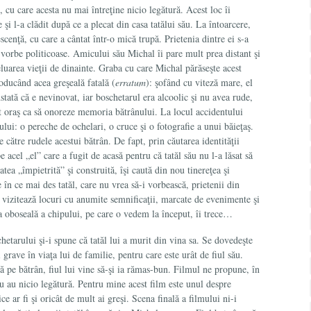
, cu care acesta nu mai întreţine nicio legătură. Acest loc îi
şi l-a clădit după ce a plecat din casa tatălui său. La întoarcere,
cenţă, cu care a cântat într-o mică trupă. Prietenia dintre ei s-a
 vorbe politicoase. Amicului său Michal îi pare mult prea distant şi
eluarea vieţii de dinainte. Graba cu care Michal părăseşte acest
roducând acea greşeală fatală (
erratum
): şofând cu viteză mare, el
tată că e nevinovat, iar boschetarul era alcoolic şi nu avea rude,
t oraş ca să onoreze memoria bătrânului. La locul accidentului
ului: o pereche de ochelari, o cruce şi o fotografie a unui băieţaş.
e către rudele acestui bătrân. De fapt, prin căutarea identităţii
e acel „el” care a fugit de acasă pentru că tatăl său nu l-a lăsat să
ea „împietrită” şi construită, îşi caută din nou tinereţea şi
e în ce mai des tatăl, care nu vrea să-i vorbească, prietenii din
i vizitează locuri cu anumite semnificaţii, marcate de evenimente şi
ea oboseală a chipului, pe care o vedem la început, îi trece…
schetarului şi-i spune că tatăl lui a murit din vina sa. Se dovedeşte
grave în viaţa lui de familie, pentru care este urât de fiul său.
 pe bătrân, fiul lui vine să-şi ia rămas-bun. Filmul ne propune, în
 nu au nicio legătură. Pentru mine acest film este unul despre
ice ar fi şi oricât de mult ai greşi. Scena finală a filmului ni-i