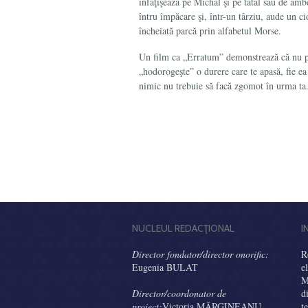
înfăţişează pe Michal şi pe tatăl său de ambel
întru împăcare şi, într-un târziu, aude un ci
încheiată parcă prin alfabetul Morse.
Un film ca „Erratum” demonstrează că nu poţ
„hodorogeşte” o durere care te apasă, fie ea 
nimic nu trebuie să facă zgomot în urma ta
NUCLEUL REDACŢIONAL
I
Director fondator/director onorific:
R
Eugenia BULAT
e
M
Director/coordonator de
d
proiect:
Victoria MĂRGINEANU
t