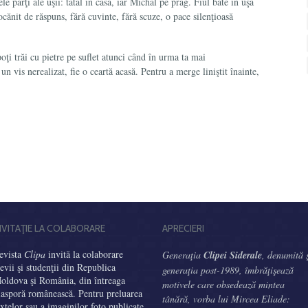
e părţi ale uşii: tatăl în casă, iar Michal pe prag. Fiul bate în uşă
ocănit de răspuns, fără cuvinte, fără scuze, o pace silenţioasă
i trăi cu pietre pe suflet atunci când în urma ta mai
un vis nerealizat, fie o ceartă acasă. Pentru a merge liniştit înainte,
.
NVITAŢIE LA COLABORARE
APRECIERI
evista
Clipa
invită la colaborare
Generaţia
Clipei Siderale
, denumită 
levii şi studenţii din Republica
generaţia post-1989, îmbrăţişează
oldova şi România, din întreaga
motivele care obsedează mintea
iasporă românească. Pentru preluarea
tânără, vorba lui Mircea Eliade:
extelor sau a imaginilor foto publicate