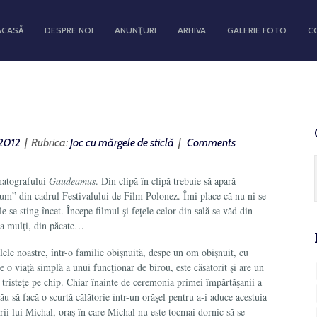
ACASĂ
DESPRE NOI
ANUNŢURI
ARHIVA
GALERIE FOTO
C
, 2012
| Rubrica:
Joc cu mărgele de sticlă
|
Comments
ematografului
Gaudeamus
. Din clipă în clipă trebuie să apară
tum” din cadrul Festivalului de Film Polonez. Îmi place că nu ni se
 se sting încet. Începe filmul şi feţele celor din sală se văd din
ea mulţi, din păcate…
ilele noastre, într-o familie obişnuită, despe un om obişnuit, cu
e o viaţă simplă a unui funcţionar de birou, este căsătorit şi are un
i tristeţe pe chip. Chiar înainte de ceremonia primei împărtăşanii a
său să facă o scurtă călătorie într-un orăşel pentru a-i aduce acestuia
rii lui Michal, oraş în care Michal nu este tocmai dornic să se