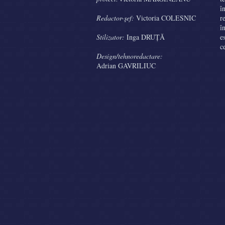
î
Redactor-şef:
Victoria COLESNIC
r
î
Stilizator:
Inga DRUȚĂ
e
c
Design/tehnoredactare:
Adrian GAVRILIUC