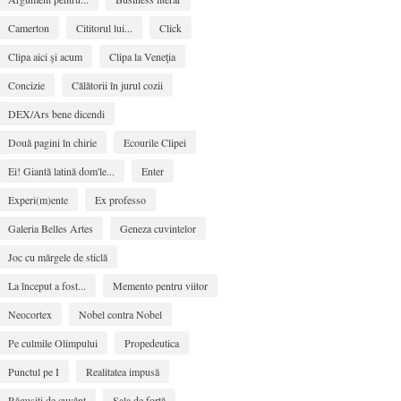
Camerton
Cititorul lui...
Click
Clipa aici şi acum
Clipa la Veneţia
Concizie
Călătorii în jurul cozii
DEX/Ars bene dicendi
Două pagini în chirie
Ecourile Clipei
Ei! Giantă latină dom'le...
Enter
Experi(m)ente
Ex professo
Galeria Belles Artes
Geneza cuvintelor
Joc cu mărgele de sticlă
La început a fost...
Memento pentru viitor
Neocortex
Nobel contra Nobel
Pe culmile Olimpului
Propedeutica
Punctul pe I
Realitatea impusă
Răguşiţi de cuvânt
Sala de forţă