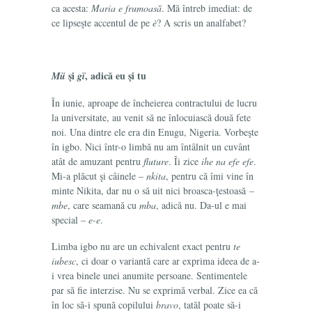
ca acesta:
Maria e frumoasă
.
Mă întreb imediat: de
ce
lipseşte accentul de pe
è
? A scris un analfabet?
şi
,
adică eu şi tu
Mü
gï
În iunie, aproape de încheierea contractului de lucru
la universitate, au venit să ne înlocuiască două fete
noi. Una dintre ele era din Enugu, Nigeria. Vorbeşte
în igbo. Nici într-o limbă nu am întâlnit un cuvânt
atât de amuzant pentru
fluture
. Îi zice
ihe na efe efe
.
Mi-a plăcut şi câinele –
nkita
,
pentru că îmi vine în
minte Nikita, dar nu o să uit nici broasca-ţestoasă –
mbe
, care seamană cu
mba
, adică nu. Da-ul e mai
special –
e-e
.
Limba igbo nu are un echivalent exact pentru
te
iubesc
, ci doar o variantă care ar exprima ideea de a-
i vrea binele unei anumite persoane. Sentimentele
par să fie interzise. Nu se exprimă verbal. Zice ea că
în loc să-i spună copilului
bravo
, tatăl poate să-i