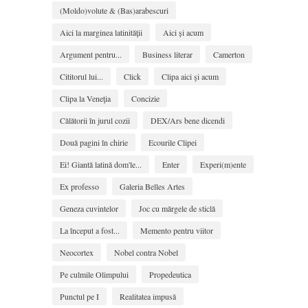
(Moldo)volute & (Bas)arabescuri
Aici la marginea latinităţii
Aici și acum
Argument pentru...
Business literar
Camerton
Cititorul lui...
Click
Clipa aici şi acum
Clipa la Veneţia
Concizie
Călătorii în jurul cozii
DEX/Ars bene dicendi
Două pagini în chirie
Ecourile Clipei
Ei! Giantă latină dom'le...
Enter
Experi(m)ente
Ex professo
Galeria Belles Artes
Geneza cuvintelor
Joc cu mărgele de sticlă
La început a fost...
Memento pentru viitor
Neocortex
Nobel contra Nobel
Pe culmile Olimpului
Propedeutica
Punctul pe I
Realitatea impusă