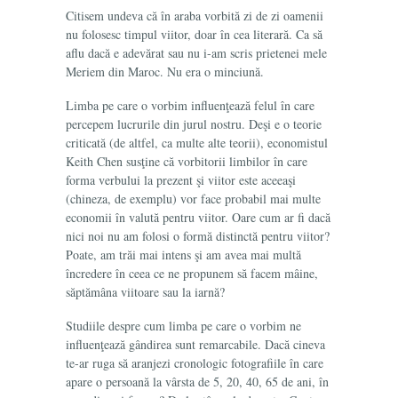
Citisem undeva că în araba vorbită zi de zi oamenii
nu folosesc timpul viitor, doar în cea literară. Ca să
aflu dacă e adevărat sau nu i-am scris prietenei mele
Meriem din Maroc. Nu era o minciună.
Limba pe care o vorbim influenţează felul în care
percepem lucrurile din jurul nostru. Deşi e o teorie
criticată (de altfel, ca multe alte teorii), economistul
Keith Chen susţine că vorbitorii limbilor în care
forma verbului la prezent şi viitor este aceeaşi
(chineza, de exemplu) vor face probabil mai multe
economii în valută pentru viitor. Oare cum ar fi dacă
nici noi nu am folosi o formă distinctă pentru viitor?
Poate, am trăi mai intens şi am avea mai multă
încredere în ceea ce ne propunem să facem mâine,
săptămâna viitoare sau la iarnă?
Studiile despre cum limba pe care o vorbim ne
influenţează gândirea sunt remarcabile. Dacă cineva
te-ar ruga să aranjezi cronologic fotografiile în care
apare o persoană la vârsta de 5, 20, 40, 65 de ani, în