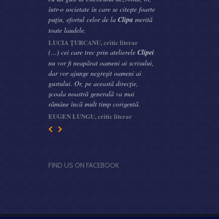
într-o societate în care se citeşte foarte
puţin, efortul celor de la
Clipa
merită
toate laudele.
LUCIA ŢURCANU, critic literar
(...) cei care trec prin atelierele
Clipei
nu vor fi neapărat oameni ai scrisului,
dar vor ajunge negreşit oameni ai
gustului. Or, pe această direcţie,
şcoala noastră generală va mai
rămâne încă mult timp corigentă.
EUGEN LUNGU, critic literar
FIND US ON FACEBOOK