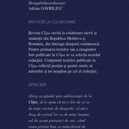
Design/tehnoredactare:
Adrian GAVRILIUC
INVITAŢIE LA COLABORARE
Revista
Clipa
invită la colaborare elevii şi
studenţii din Republica Moldova şi
România, din întreaga diasporă românească.
Pentru preluarea textelor sau a imaginilor
foto publicate în
Clipa
se va solicita acordul
redacţiei. Conţinutul textelor publicate în
Clipa
reflectă poziţia şi gustul estetic al
autorului şi nu neapărat pe cel al redacţiei.
APRECIERI
Alerg cu gândul spre adolescenţii de la
Clipa
, să le spun că mi-e dor de ei ca
de nişte cuvinte de dragoste, că mi-e
drag de scrisul lor ca de mine însumi,
cel de acum patruzeci de ani, când
eram prieten bun cu mâncătorul de