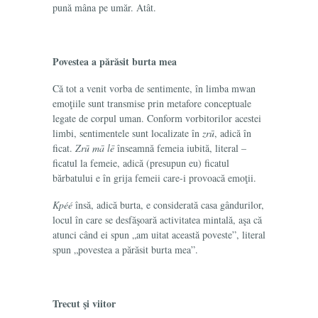
pună mâna pe umăr. Atât.
Povestea a părăsit burta mea
Că tot a venit vorba de sentimente, în limba mwan
emoţiile sunt transmise prin metafore conceptuale
legate de corpul uman. Conform vorbitorilor acestei
limbi, sentimentele sunt localizate în
zrū
, adică în
ficat.
Zrū mā lē
înseamnă femeia iubită,
literal –
ficatul la femeie, adică (presupun eu) ficatul
bărbatului e în grija femeii care-i provoacă emoţii.
Kpéé
însă, adică burta, e considerată casa gândurilor,
locul în care se desfăşoară activitatea mintală, aşa că
atunci când ei spun „am uitat această poveste”, literal
spun „povestea a părăsit burta mea”.
Trecut şi viitor