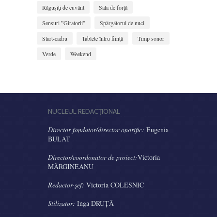
Răguşiţi de cuvânt
Sala de forţă
Sensuri ”Giratorii”
Spărgătorul de nuci
Start-cadru
Tablete întru ființă
Timp sonor
Verde
Weekend
NUCLEUL REDACŢIONAL
Director fondator/director onorific:
Eugenia
BULAT
Director/coordonator de proiect:
Victoria
MĂRGINEANU
Redactor-şef:
Victoria COLESNIC
Stilizator:
Inga DRUȚĂ