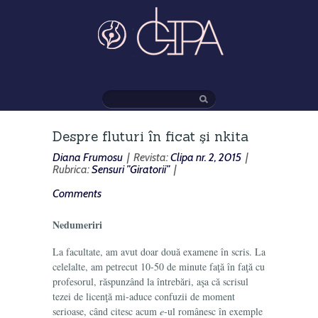
Despre fluturi în ficat şi nkita
Diana Frumosu
| Revista:
Clipa nr. 2, 2015
|
Rubrica:
Sensuri ”Giratorii”
|
Comments
Nedumeriri
La facultate, am avut doar două examene în scris. La
celelalte, am petrecut 10-50 de minute faţă în faţă cu
profesorul, răspunzând la întrebări, aşa că scrisul
tezei de licenţă mi-aduce confuzii de moment
serioase, când citesc acum
e
-ul românesc în exemple