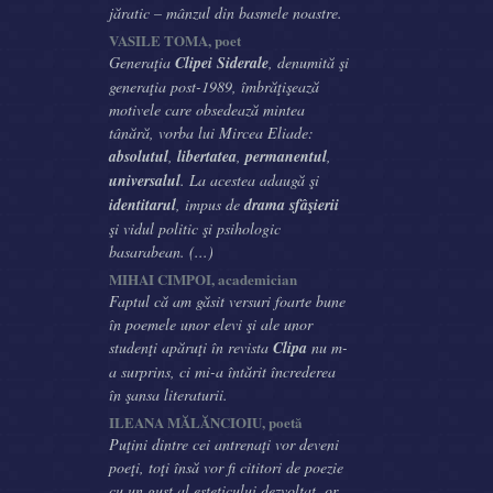
jăratic – mânzul din basmele noastre.
VASILE TOMA, poet
Generaţia
Clipei Siderale
, denumită şi
generaţia post-1989, îmbrăţişează
motivele care obsedează mintea
tânără, vorba lui Mircea Eliade:
absolutul
,
libertatea
,
permanentul
,
universalul
. La acestea adaugă şi
identitarul
, impus de
drama sfâşierii
şi vidul politic şi psihologic
basarabean. (...)
MIHAI CIMPOI, academician
Faptul că am găsit versuri foarte bune
în poemele unor elevi şi ale unor
studenţi apăruţi în revista
Clipa
nu m-
a surprins, ci mi-a întărit încrederea
în şansa literaturii.
ILEANA MĂLĂNCIOIU, poetă
Puţini dintre cei antrenaţi vor deveni
poeţi, toţi însă vor fi cititori de poezie
cu un gust al esteticului dezvoltat, or,