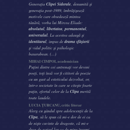
Generaţia
Clipei Siderale
, denumită şi
generaţia post-1989, îmbrăţişează
motivele care obsedează mintea
tânără, vorba lui Mircea Eliade:
absolutul
,
libertatea
,
permanentul
,
universalul
. La acestea adaugă şi
identitarul
, impus de
drama sfâşierii
şi vidul politic şi psihologic
basarabean. (...)
MIHAI CIMPOI, academician
Puţini dintre cei antrenaţi vor deveni
poeţi, toţi însă vor fi cititori de poezie
cu un gust al esteticului dezvoltat, or,
într-o societate în care se citeşte foarte
puţin, efortul celor de la
Clipa
merită
toate laudele.
LUCIA ŢURCANU, critic literar
Alerg cu gândul spre adolescenţii de la
Clipa
, să le spun că mi-e dor de ei ca
de nişte cuvinte de dragoste, că mi-e
drag de scrisul lor ca de mine însumi,