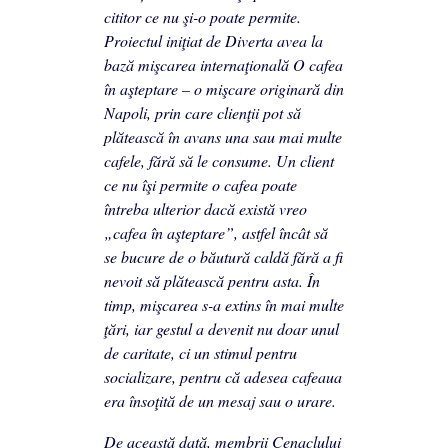
cititor ce nu şi-o poate permite.
Proiectul iniţiat de
Diverta
avea la
bază mişcarea internaţională
O cafea
în aşteptare
– o mişcare originară din
Napoli, prin care clienţii pot să
plătească în avans una sau mai multe
cafele, fără să le consume. Un client
ce nu îşi permite o cafea poate
întreba ulterior dacă există vreo
„cafea în aşteptare”, astfel încât să
se bucure de o băutură caldă fără a fi
nevoit să plătească pentru asta. În
timp, mişcarea s-a extins în mai multe
ţări, iar gestul a devenit nu doar unul
de caritate, ci un stimul pentru
socializare, pentru că adesea cafeaua
era însoţită de un mesaj sau o urare.
De această dată, membrii Cenaclului