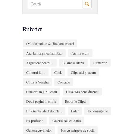
Rubrici
(Moldo)volute & (Bas)arabescuri
Aici la marginea latinităţii
Aici și acum
Argument pentru...
Business literar
Camerton
Cititorul lui...
Click
Clipa aici şi acum
Clipa la Veneţia
Concizie
Călătorii în jurul cozii
DEX/Ars bene dicendi
Două pagini în chirie
Ecourile Clipei
Ei! Giantă latină dom'le...
Enter
Experi(m)ente
Ex professo
Galeria Belles Artes
Geneza cuvintelor
Joc cu mărgele de sticlă