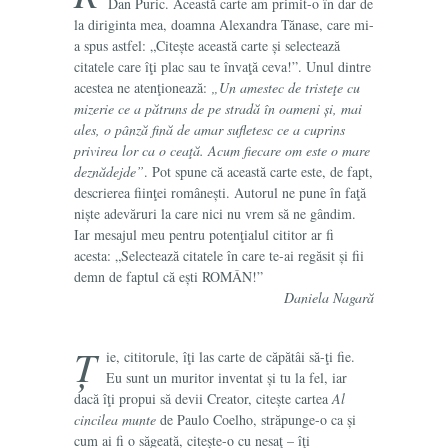
Dan Puric. Această carte am primit-o în dar de
la diriginta mea, doamna Alexandra Tănase, care mi-
a spus astfel: „Citește această carte și selectează
citatele care îţi plac sau te învaţă ceva!”. Unul dintre
acestea ne atenţionează:
„Un amestec de tristeţe cu
mizerie ce a pătruns de pe stradă în oameni și, mai
ales, o pânză fină de amar sufletesc ce a cuprins
privirea lor ca o ceaţă. Acum fiecare om este o mare
deznădejde”
. Pot spune că această carte este, de fapt,
descrierea fiinţei românești. Autorul ne pune în faţă
niște adevăruri la care nici nu vrem să ne gândim.
Iar mesajul meu pentru potenţialul cititor ar fi
acesta: „Selectează citatele în care te-ai regăsit și fii
demn de faptul că ești ROMÂN!”
Daniela Nagară
Ț
ie, cititorule, îţi las carte de căpătâi să-ţi fie.
Eu sunt un muritor inventat și tu la fel, iar
dacă îţi propui să devii Creator, citește cartea
Al
cincilea munte
de Paulo Coelho, străpunge-o ca și
cum ai fi o săgeată, citește-o cu nesaţ – îţi