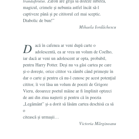
trandafirului
. Zafón are grijă să dozeze iubirea,
magicul, crimele și nebunia astfel încât să-l
captiveze până și pe cititorul cel mai sceptic.
Diabolic de bun!”
Mihaela Iordăchescu
D
acă în cafenea ar veni după carte o
adolescentă, ea ar vrea un volum de Coelho,
iar dacă ar veni un adolescent ar opta, probabil,
pentru Harry Potter. Deși nu va găsi cartea pe care
și-o dorește, orice cititor va zâmbi când primește în
dar o carte și pentru că nu-l cunosc pe acest potenţial
cititor, îi voi lăsa un volum de poezii de Grigore
Vieru, deoarece poetul mâine ar fi împlinit optzeci
de ani din ziua nașterii și pentru că în poezia
„Legământ” și-a dorit să lăsăm cartea deschisă ca să
o
citească și urmașii…
Victoria Mărgineanu