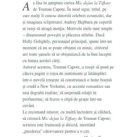
A
ș lăsa în așteptare cartea
Mic dejun la Tiffany
de Truman Capote. În mod sigur, titlul, pe
care mulţi îl cunosc datorită celebrei ecranizări, dar
și imaginea sclipitoarei Audrey Hepburn pe copertă
ar reuși să atragă atenţia. Motivele mele sunt simple
– dinamismul poveștii și plăcerea stilului. Dacă
Holly Golightly, personajul principal, spune într-un
moment că nu se poate obișnui cu nimic, cititorul
are toate șansele să se obișnuiască de la bun început
cu lumea acestei cărţi.
Autorul acesteia, Truman Capote, a reușit să pună pe
câteva pagini o reţea de sentimente și întâmplări:
într-o nuvelă reușește să construiască o lume boemă
și crudă a New Yorkului, cu accente romantice sau
mai degrabă realiste, să surprindă relaţii în
profunzime, să fixeze o clipă de graţie într-un
cuvânt.
Le recomand tuturor, cu multă încredere și căldură,
să citească
Mic dejun la Tiffany
de Truman Capote;
scrierea este frumoasă și directă, meritând
„pierderea” câtorvanore pentru a o citi.