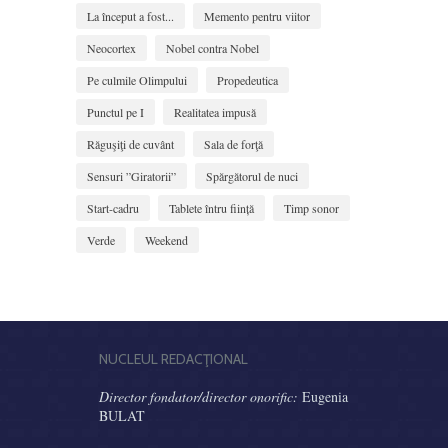
La început a fost...
Memento pentru viitor
Neocortex
Nobel contra Nobel
Pe culmile Olimpului
Propedeutica
Punctul pe I
Realitatea impusă
Răguşiţi de cuvânt
Sala de forţă
Sensuri ”Giratorii”
Spărgătorul de nuci
Start-cadru
Tablete întru ființă
Timp sonor
Verde
Weekend
NUCLEUL REDACŢIONAL
Director fondator/director onorific:
Eugenia
BULAT