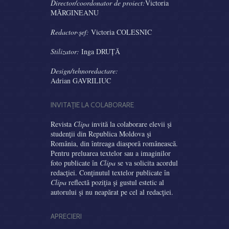
Director/coordonator de proiect:
Victoria
MĂRGINEANU
Redactor-şef:
Victoria COLESNIC
Stilizator:
Inga DRUȚĂ
Design/tehnoredactare:
Adrian GAVRILIUC
INVITAŢIE LA COLABORARE
Revista
Clipa
invită la colaborare elevii şi
studenţii din Republica Moldova şi
România, din întreaga diasporă românească.
Pentru preluarea textelor sau a imaginilor
foto publicate în
Clipa
se va solicita acordul
redacţiei. Conţinutul textelor publicate în
Clipa
reflectă poziţia şi gustul estetic al
autorului şi nu neapărat pe cel al redacţiei.
APRECIERI