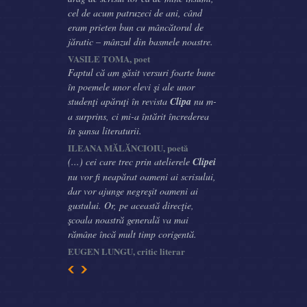
cel de acum patruzeci de ani, când
eram prieten bun cu mâncătorul de
jăratic – mânzul din basmele noastre.
VASILE TOMA, poet
Faptul că am găsit versuri foarte bune
în poemele unor elevi şi ale unor
studenţi apăruţi în revista
Clipa
nu m-
a surprins, ci mi-a întărit încrederea
în şansa literaturii.
ILEANA MĂLĂNCIOIU, poetă
(...) cei care trec prin atelierele
Clipei
nu vor fi neapărat oameni ai scrisului,
dar vor ajunge negreşit oameni ai
gustului. Or, pe această direcţie,
şcoala noastră generală va mai
rămâne încă mult timp corigentă.
EUGEN LUNGU, critic literar