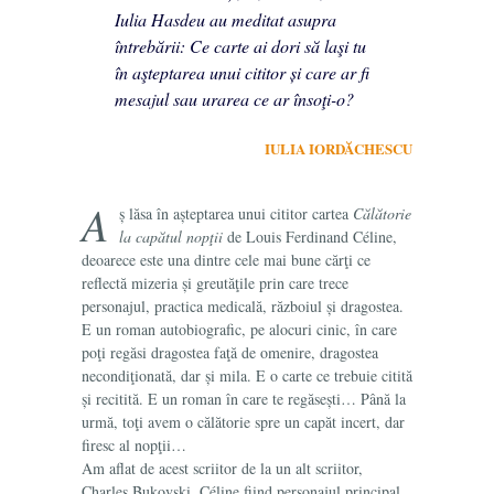
Iulia Hasdeu
au meditat asupra
întrebării: Ce carte ai dori să laşi tu
în aşteptarea
unui cititor și care ar fi
mesajul sau urarea ce ar însoţi-o?
IULIA IORDĂCHESCU
A
ș lăsa în așteptarea unui cititor cartea
Călătorie
la capătul nopţii
de Louis Ferdinand Céline,
deoarece este una dintre cele mai bune cărţi ce
reflectă mizeria și greutăţile prin care trece
personajul, practica medicală, războiul și dragostea.
E un roman autobiografic, pe alocuri cinic, în care
poţi regăsi dragostea faţă de omenire, dragostea
necondiţionată, dar și mila. E o carte ce trebuie citită
și recitită. E un roman în care te regăsești… Până la
urmă, toţi avem o călătorie spre un capăt incert, dar
firesc al nopţii…
Am aflat de acest scriitor de la un alt scriitor,
Charles Bukovski, Céline fiind personajul principal