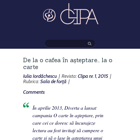
De la o cafea în așteptare… la o
carte
Iulia Iordăchescu
| Revista:
Clipa nr. 1, 2015
|
Rubrica:
Sala de forţă
|
Comments
În aprilie 2013,
Diverta
a lansat
campania
O carte în aşteptare
, prin
care cei ce doresc să încurajeze
lectura au fost invitaţi să cumpere o
carte și să o lase în aşteptarea unui