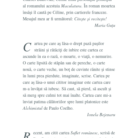
al romanului acestuia
Maculatura
. În roman moartea
însăși îl caută pe Céline, prin cartierele franceze.
Mesajul meu ar fi următorul:
Citește și recitește!
Maria Guțu
C
artea pe care aș lăsa-o drept pază pașilor
străini și rătăciţi de iubire este cartea ce
ascunde în ea o rază, o moarte, o viaţă, o nemurire.
O carte lipsită de stăpân sau de pereche, o carte
nouă, o carte veche, un boţ de cuvinte rănite și stinse
în lumi prea pierdute, imaginate, scrise. Cartea pe
care aș lăsa-o unui cititor imaginar este cartea care
m-a învăţat să iubesc. Să caut, să pierd, să ascult și
să merg spre culmi tot mai înalte. Cartea care mi-a
înviat patima călătoriilor spre lumi platonice este
Alchimistul
de Paulo Coelho.
Ionela Bejenaru
R
ecent, am citit cartea
Suflet românesc
, scrisă de