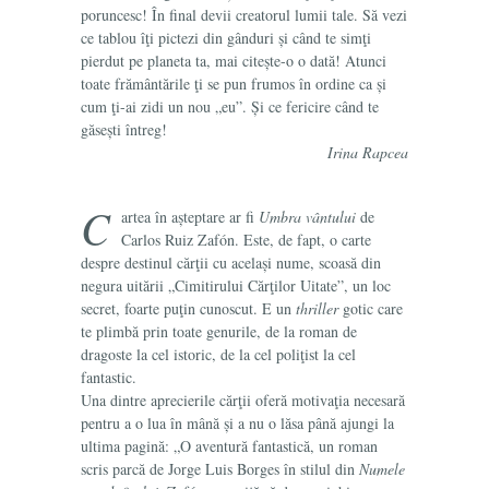
poruncesc! În final devii creatorul lumii tale. Să vezi
ce tablou îţi pictezi din gânduri și când te simţi
pierdut pe planeta ta, mai citește-o o dată! Atunci
toate frământările ţi se pun frumos în ordine ca și
cum ţi-ai zidi un nou „eu”. Și ce fericire când te
găsești întreg!
Irina Rapcea
C
artea în așteptare ar fi
Umbra vântului
de
Carlos Ruiz Zafón. Este, de fapt, o carte
despre destinul cărţii cu același nume, scoasă din
negura uitării „Cimitirului Cărţilor Uitate”, un loc
secret, foarte puţin cunoscut. E un
thriller
gotic care
te plimbă prin toate genurile, de la roman de
dragoste la cel istoric, de la cel poliţist la cel
fantastic.
Una dintre aprecierile cărţii oferă motivaţia necesară
pentru a o lua în mână și a nu o lăsa până ajungi la
ultima pagină: „O aventură fantastică, un roman
scris parcă de Jorge Luis Borges în stilul din
Numele