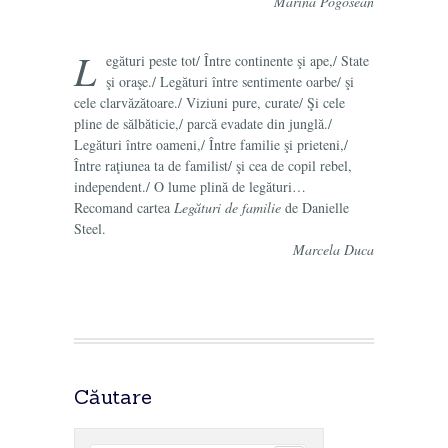
Marina Pogosean
L
egături peste tot/ Între continente şi ape,/ State
şi oraşe./ Legături între sentimente oarbe/ şi
cele clarvăzătoare./ Viziuni pure, curate/ Şi cele
pline de sălbăticie,/ parcă evadate din junglă./
Legături între oameni,/ Între familie şi prieteni,/
Între raţiunea ta de familist/ şi cea de copil rebel,
independent./ O lume plină de legături…
Recomand cartea
Legături de familie
de Danielle
Steel.
Marcela Duca
Căutare