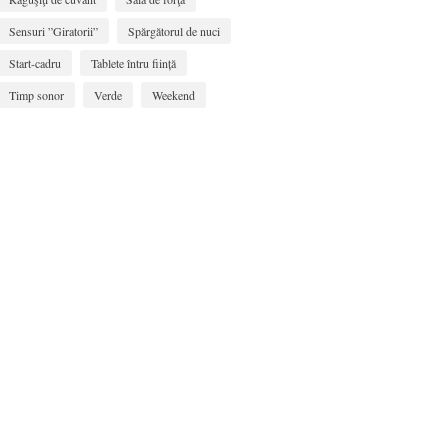
Sensuri ”Giratorii”
Spărgătorul de nuci
Start-cadru
Tablete întru ființă
Timp sonor
Verde
Weekend