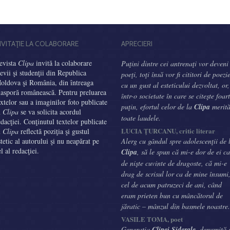
NVITAŢIE LA COLABORARE
APRECIERI
evista
Clipa
invită la colaborare
Puţini dintre cei antrenaţi vor deveni
levii şi studenţii din Republica
poeţi, toţi însă vor fi cititori de poezi
oldova şi România, din întreaga
cu un gust al esteticului dezvoltat, or,
iasporă românească. Pentru preluarea
într-o societate în care se citeşte foar
extelor sau a imaginilor foto publicate
puţin, efortul celor de la
Clipa
merit
n
Clipa
se va solicita acordul
toate laudele.
edacţiei. Conţinutul textelor publicate
LUCIA ŢURCANU, critic literar
n
Clipa
reflectă poziţia şi gustul
stetic al autorului şi nu neapărat pe
Alerg cu gândul spre adolescenţii de 
el al redacţiei.
Clipa
, să le spun că mi-e dor de ei ca
de nişte cuvinte de dragoste, că mi-e
drag de scrisul lor ca de mine însumi
cel de acum patruzeci de ani, când
eram prieten bun cu mâncătorul de
jăratic – mânzul din basmele noastre.
VASILE TOMA, poet
Generaţia
Clipei Siderale
, denumită 