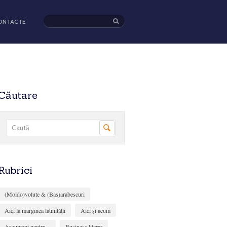
ONTACTE
Căutare
Rubrici
(Moldo)volute & (Bas)arabescuri
Aici la marginea latinităţii
Aici și acum
Argument pentru...
Business literar