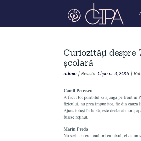
Curiozități despre 
școlară
admin
| Revista:
Clipa nr. 3, 2015
| Rub
Camil Petrescu
A făcut tot posibilul să ajungă pe front în 
fizicului, nu prea impunător, fie din cauza l
Ajuns totuși în luptă, este declarat mort; ap
fusese reţinut.
Marin Preda
Nu scria cu creionul ori cu pixul, ci cu un 