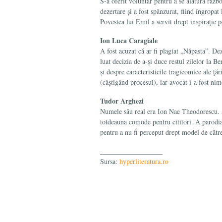
S-a oferit voluntar pentru a se alătura războ
dezertare și a fost spânzurat, fiind îngropa
Povestea lui Emil a servit drept inspiraţie
Ion Luca Caragiale
A fost acuzat că ar fi plagiat „Năpasta”. Dez
luat decizia de a-și duce restul zilelor la B
și despre caracteristicile tragicomice ale ţăr
(câștigând procesul), iar avocat i-a fost ni
Tudor Arghezi
Numele său real era Ion Nae Theodorescu. A 
totdeauna comode pentru cititori. A parodiat
pentru a nu fi perceput drept model de cătr
__________________
Sursa:
hyperliteratura.ro