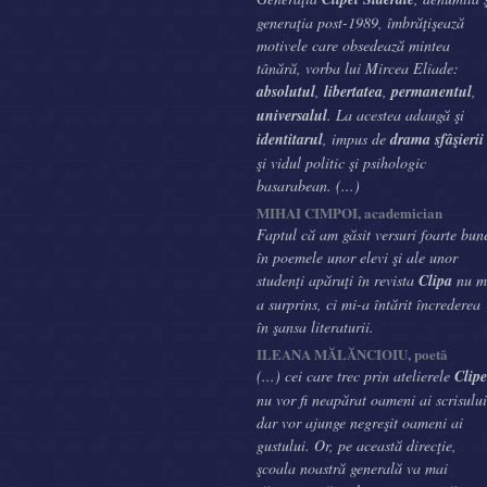
generaţia post-1989, îmbrăţişează
motivele care obsedează mintea
tânără, vorba lui Mircea Eliade:
absolutul
,
libertatea
,
permanentul
,
universalul
. La acestea adaugă şi
identitarul
, impus de
drama sfâşierii
şi vidul politic şi psihologic
basarabean. (...)
MIHAI CIMPOI, academician
Faptul că am găsit versuri foarte bun
în poemele unor elevi şi ale unor
studenţi apăruţi în revista
Clipa
nu m
a surprins, ci mi-a întărit încrederea
în şansa literaturii.
ILEANA MĂLĂNCIOIU, poetă
(...) cei care trec prin atelierele
Clipe
nu vor fi neapărat oameni ai scrisului
dar vor ajunge negreşit oameni ai
gustului. Or, pe această direcţie,
şcoala noastră generală va mai