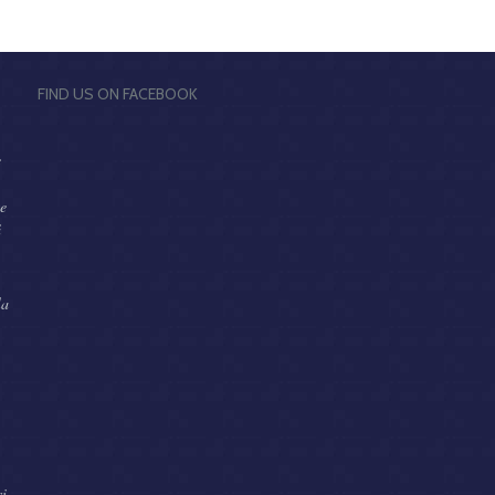
FIND US ON FACEBOOK
e
te
ă
la
,
şi