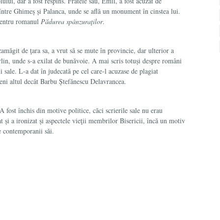
iului, dar a fost respins. Fratele său, Emil, a fost acuzat de
t între Ghimeș și Palanca, unde se află un monument în cinstea lui.
 pentru romanul
Pădurea spânzuraţilor
.
amăgit de ţara sa, a vrut să se mute în provincie, dar ulterior a
erlin, unde s-a exilat de bunăvoie. A mai scris totuși despre români
ii sale. L-a dat în judecată pe cel care-l acuzase de plagiat
meni altul decât Barbu Ștefănescu Delavrancea.
fost închis din motive politice, căci scrierile sale nu erau
 și a ironizat și aspectele vieţii membrilor Bisericii, încă un motiv
e contemporanii săi.