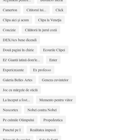
Camerton
Cititorul lui...
Click
Clipa aici şi acum
Clipa la Veneţia
Concizie
Călătorii în jurul cozii
DEX/Ars bene dicendi
Două pagini în chirie
Ecourile Clipei
Ei! Giantă latină dom'le...
Enter
Experi(m)ente
Ex professo
Galeria Belles Artes
Geneza cuvintelor
Joc cu mărgele de sticlă
La început a fost...
Memento pentru viitor
Neocortex
Nobel contra Nobel
Pe culmile Olimpului
Propedeutica
Punctul pe I
Realitatea impusă
Răguşiţi de cuvânt
Sala de forţă