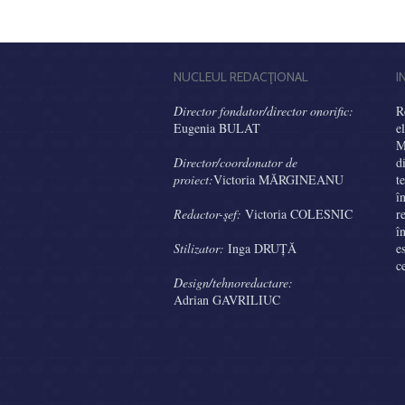
NUCLEUL REDACŢIONAL
I
Director fondator/director onorific:
R
Eugenia BULAT
e
M
Director/coordonator de
d
proiect:
Victoria MĂRGINEANU
t
î
Redactor-şef:
Victoria COLESNIC
r
î
Stilizator:
Inga DRUȚĂ
e
c
Design/tehnoredactare:
Adrian GAVRILIUC