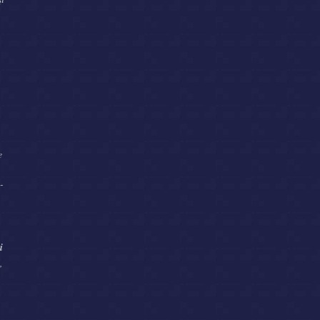
e
-
i
,