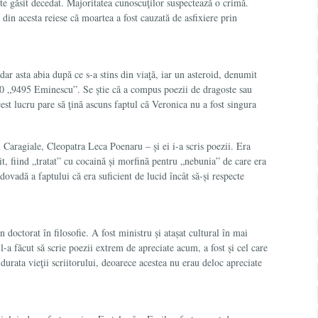
te găsit decedat. Majoritatea cunoscuţilor suspectează o crimă.
 din acesta reiese că moartea a fost cauzată de asfixiere prin
 asta abia după ce s-a stins din viaţă, iar un asteroid, denumit
000 „9495 Eminescu”. Se știe că a compus poezii de dragoste sau
cest lucru pare să ţină ascuns faptul că Veronica nu a fost singura
i Caragiale, Cleopatra Leca Poenaru – și ei i-a scris poezii. Era
it, fiind „tratat” cu cocaină și morfină pentru „nebunia” de care era
dovadă a faptului că era suficient de lucid încât să-și respecte
doctorat în filosofie. A fost ministru și atașat cultural în mai
 l-a făcut să scrie poezii extrem de apreciate acum, a fost și cel care
 durata vieţii scriitorului, deoarece acestea nu erau deloc apreciate