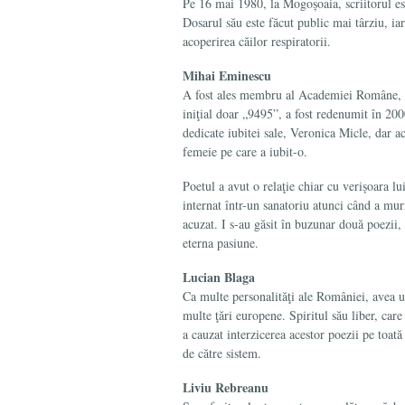
Pe 16 mai 1980, la Mogoșoaia, scriitorul es
Dosarul său este făcut public mai târziu, iar
acoperirea căilor respiratorii.
Mihai Eminescu
A fost ales membru al Academiei Române, dar
iniţial doar „9495”, a fost redenumit în 2
dedicate iubitei sale, Veronica Micle, dar a
femeie pe care a iubit-o.
Poetul a avut o relaţie chiar cu verișoara lu
internat într-un sanatoriu atunci când a mur
acuzat. I s-au găsit în buzunar două poezii, 
eterna pasiune.
Lucian Blaga
Ca multe personalităţi ale României, avea un 
multe ţări europene. Spiritul său liber, care
a cauzat interzicerea acestor poezii pe toată
de către sistem.
Liviu Rebreanu