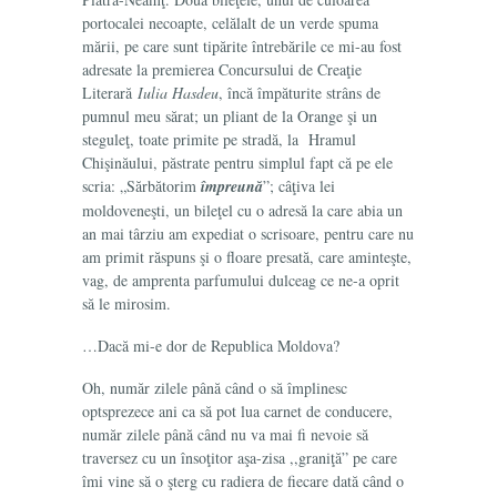
portocalei necoapte, celălalt de un verde spuma
mării, pe care sunt tipărite întrebările ce mi-au fost
adresate la premierea Concursului de Creaţie
Literară
Iulia Hasdeu
, încă împăturite strâns de
pumnul meu sărat; un pliant de la Orange şi un
steguleţ, toate primite pe stradă, la Hramul
Chişinăului, păstrate pentru simplul fapt că pe ele
scria: „Sărbătorim
împreună
”; câţiva lei
moldoveneşti, un bileţel cu o adresă la care abia un
an mai târziu am expediat o scrisoare, pentru care nu
am primit răspuns şi o floare presată, care aminteşte,
vag, de amprenta parfumului dulceag ce ne-a oprit
să le mirosim.
…Dacă mi-e dor de Republica Moldova?
Oh, număr zilele până când o să împlinesc
optsprezece ani ca să pot lua carnet de conducere,
număr zilele până când nu va mai fi nevoie să
traversez cu un însoţitor aşa-zisa ,,graniţă” pe care
îmi vine să o şterg cu radiera de fiecare dată când o