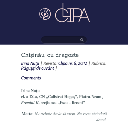
Chişinău, cu dragoste
Irina Nuţu
| Revista:
Clipa nr. 6, 2012
| Rubrica:
Răguşiţi de cuvânt
|
Comments
Irina Nuţu
cl. a IX-a, CN „Calistrat Hogaş”, Piatra-Neamţ
, secţiunea „Eseu – liceeni”
Premiul II
Motto
:
Nu trebuie decât să vrem. Nu vrem niciodată
destul.