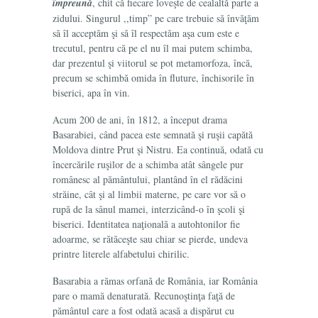
împreună
, chit că fiecare loveşte de cealaltă parte a
zidului. Singurul ,,timp” pe care trebuie să învăţăm
să îl acceptăm şi să îl respectăm aşa cum este e
trecutul, pentru că pe el nu îl mai putem schimba,
dar prezentul şi viitorul se pot metamorfoza, încă,
precum se schimbă omida în fluture, închisorile în
biserici, apa în vin.
Acum 200 de ani, în 1812, a început drama
Basarabiei, când pacea este semnată şi ruşii capătă
Moldova dintre Prut şi Nistru. Ea continuă, odată cu
încercările ruşilor de a schimba atât sângele pur
românesc al pământului, plantând în el rădăcini
străine, cât şi al limbii materne, pe care vor să o
rupă de la sânul mamei, interzicând-o în şcoli şi
biserici. Identitatea naţională a autohtonilor fie
adoarme, se rătăceşte sau chiar se pierde, undeva
printre literele alfabetului chirilic.
Basarabia a rămas orfană de România, iar România
pare o mamă denaturată. Recunoştinţa faţă de
pământul care a fost odată
acasă
a dispărut cu