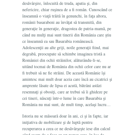
desăvârşire, înlocuită de truda, apatia şi, din
nefericire, chiar ruşinea de a fi român. Cunoscând ce
înseamnă o viaţă trăită în genunchi, în faţa altora,
românii basarabeni au învăţat să transmită, din
generaţie în generaţie, dragostea de patria-mamă, pe
când nu mulţi mai sunt tinerii din România care ştiu
ce înseamnă ea sau Basarabia românească.
Adolescenţii au alte griji, noile generaţii fiind, mai
degrabă, preocupate să schimbe imaginea tristă a
României din ochii străinilor, alăturându-li-se,
uitând tocmai de România din ochii celor care nu ar
fi trebuit să ne fie străini. De această Românie îşi
amintesc mai mult doar aceia care încă au cicatrici şi
amprente lăsate de lipsa ei acută, bătrâni astăzi
resemnaţi şi obosiţi, care ar trebui să îi ghideze pe
cei tineri, născuţi într-o lume în care Basarabia şi
România nu mai sunt, de mult timp, acelaşi lucru…
Istoria nu se măsoară doar în ani, ci şi în fapte, iar
iniţiativa de mobilizare şi de luptă pentru
recuperarea a ceea ce ne desăvârşeşte iese din calcul
când avem de-a face cu un popor care, în loc de