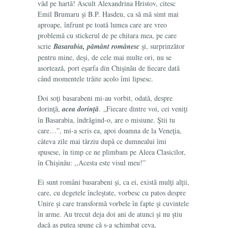
văd pe hartă! Ascult Alexandrina Hristov, citesc
Emil Brumaru şi B.P. Hasdeu, ca să mă simt mai
aproape, înfrunt pe toată lumea care are vreo
problemă cu stickerul de pe chitara mea, pe care
scrie
Basarabia, pământ românesc
şi, surprinzător
pentru mine, deşi, de cele mai multe ori, nu se
asortează, port eşarfa din Chişinău de fiecare dată
când momentele trăite acolo îmi lipsesc.
Doi soţi basarabeni mi-au vorbit, odată, despre
dorinţă,
acea dorinţă
.
„Fiecare dintre voi, cei veniţi
în Basarabia, îndrăgind-o, are o misiune. Ştii tu
care…”, mi-a scris ea, apoi doamna de la Veneţia,
câteva zile mai târziu după ce dumnealui îmi
spusese, în timp ce ne plimbam pe Aleea Clasicilor,
în Chişinău: ,,Acesta este visul meu!”
Ei sunt români basarabeni şi, ca ei, există mulţi alţii,
care, cu degetele încleştate, vorbesc cu patos despre
Unire şi care transformă vorbele în fapte şi cuvintele
în arme. Au trecut deja doi ani de atunci şi nu ştiu
dacă aş putea spune că s-a schimbat ceva,