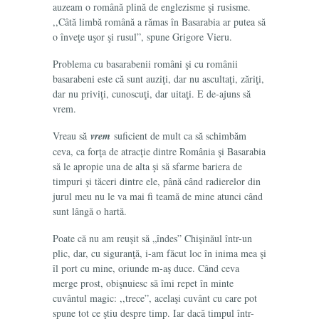
auzeam o română plină de englezisme şi rusisme.
,,Câtă limbă română a rămas în Basarabia ar putea să
o înveţe uşor şi rusul”, spune Grigore Vieru.
Problema cu basarabenii români şi cu românii
basarabeni este că sunt auziţi, dar nu ascultaţi, zăriţi,
dar nu priviţi, cunoscuţi, dar uitaţi. E de-ajuns să
vrem.
Vreau să
vrem
suficient de mult ca să schimbăm
ceva, ca forţa de atracţie dintre România şi Basarabia
să le apropie una de alta şi să sfarme bariera de
timpuri şi tăceri dintre ele, până când radierelor din
jurul meu nu le va mai fi teamă de mine atunci când
sunt lângă o hartă.
Poate că nu am reuşit să „îndes” Chişinăul într-un
plic, dar, cu siguranţă, i-am făcut loc în inima mea şi
îl port cu mine, oriunde m-aş duce. Când ceva
merge prost, obişnuiesc să îmi repet în minte
cuvântul magic: ,,trece”, acelaşi cuvânt cu care pot
spune tot ce ştiu despre timp. Iar dacă timpul într-