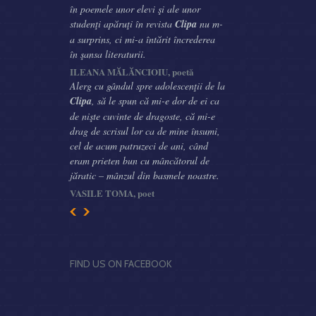
în poemele unor elevi şi ale unor
studenţi apăruţi în revista
Clipa
nu m-
a surprins, ci mi-a întărit încrederea
în şansa literaturii.
ILEANA MĂLĂNCIOIU, poetă
Alerg cu gândul spre adolescenţii de la
Clipa
, să le spun că mi-e dor de ei ca
de nişte cuvinte de dragoste, că mi-e
drag de scrisul lor ca de mine însumi,
cel de acum patruzeci de ani, când
eram prieten bun cu mâncătorul de
jăratic – mânzul din basmele noastre.
VASILE TOMA, poet
FIND US ON FACEBOOK