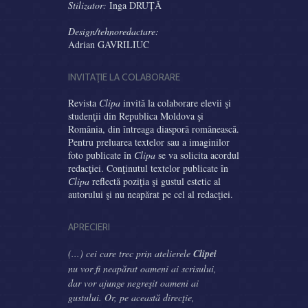
Stilizator:
Inga DRUȚĂ
Design/tehnoredactare:
Adrian GAVRILIUC
INVITAŢIE LA COLABORARE
Revista
Clipa
invită la colaborare elevii şi
studenţii din Republica Moldova şi
România, din întreaga diasporă românească.
Pentru preluarea textelor sau a imaginilor
foto publicate în
Clipa
se va solicita acordul
redacţiei. Conţinutul textelor publicate în
Clipa
reflectă poziţia şi gustul estetic al
autorului şi nu neapărat pe cel al redacţiei.
APRECIERI
(...) cei care trec prin atelierele
Clipei
nu vor fi neapărat oameni ai scrisului,
dar vor ajunge negreşit oameni ai
gustului. Or, pe această direcţie,