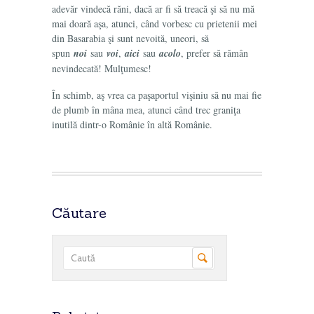
adevăr vindecă răni, dacă ar fi să treacă şi să nu mă
mai doară aşa, atunci, când vorbesc cu prietenii mei
din Basarabia şi sunt nevoită, uneori, să
spun
noi
sau
voi
,
aici
sau
acolo
, prefer să rămân
nevindecată! Mulţumesc!
În schimb, aş vrea ca paşaportul vişiniu să nu mai fie
de plumb în mâna mea, atunci când trec graniţa
inutilă dintr-o Românie în altă Românie.
Căutare