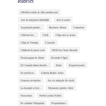
Rubrici
(Moldo)volute & (Bas)arabescuri
Aici la marginea latinităţii
Aici și acum
Argument pentru...
Business literar
Camerton
Cititorul lui...
Click
Clipa aici şi acum
Clipa la Veneţia
Concizie
Călătorii în jurul cozii
DEX/Ars bene dicendi
Două pagini în chirie
Ecourile Clipei
Ei! Giantă latină dom'le...
Enter
Experi(m)ente
Ex professo
Galeria Belles Artes
Geneza cuvintelor
Joc cu mărgele de sticlă
La început a fost...
Memento pentru viitor
Neocortex
Nobel contra Nobel
Pe culmile Olimpului
Propedeutica