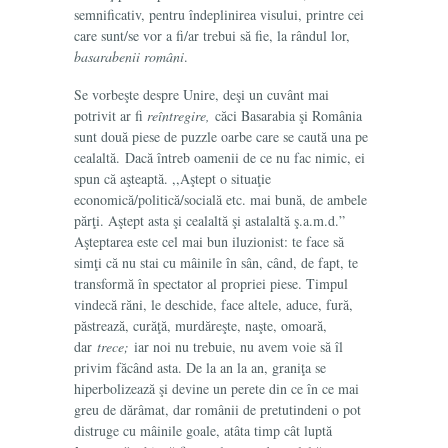
semnificativ, pentru îndeplinirea visului, printre cei
care sunt/se vor a fi/ar trebui să fie, la rândul lor,
basarabenii români
.
Se vorbeşte despre Unire, deşi un cuvânt mai
potrivit ar fi
reîntregire,
căci Basarabia şi România
sunt două piese de puzzle oarbe care se caută una pe
cealaltă. Dacă întreb oamenii de ce nu fac nimic, ei
spun că aşteaptă. ,,Aştept o situaţie
economică/politică/socială etc. mai bună, de ambele
părţi. Aştept asta şi cealaltă şi astalaltă ş.a.m.d.”
Aşteptarea este cel mai bun iluzionist: te face să
simţi că nu stai cu mâinile în sân, când, de fapt, te
transformă în spectator al propriei piese. Timpul
vindecă răni, le deschide, face altele, aduce, fură,
păstrează, curăţă, murdăreşte, naşte, omoară,
dar
trece;
iar noi nu trebuie, nu avem voie să îl
privim făcând asta. De la an la an, graniţa se
hiperbolizează şi devine un perete din ce în ce mai
greu de dărâmat, dar românii de pretutindeni o pot
distruge cu mâinile goale, atâta timp cât luptă