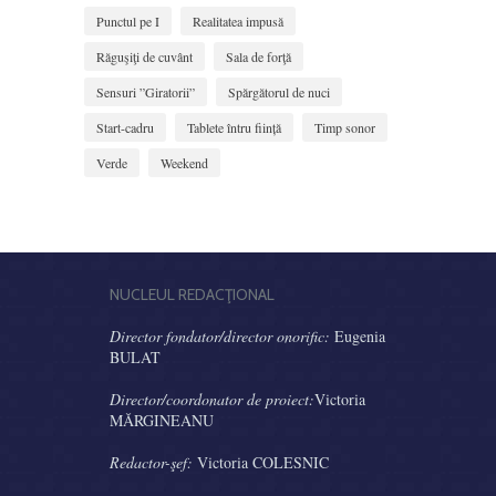
Punctul pe I
Realitatea impusă
Răguşiţi de cuvânt
Sala de forţă
Sensuri ”Giratorii”
Spărgătorul de nuci
Start-cadru
Tablete întru ființă
Timp sonor
Verde
Weekend
NUCLEUL REDACŢIONAL
Director fondator/director onorific:
Eugenia
BULAT
Director/coordonator de proiect:
Victoria
MĂRGINEANU
Redactor-şef:
Victoria COLESNIC