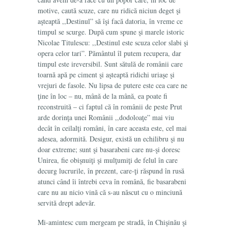
motive, caută scuze, care nu ridică niciun deget şi
aşteaptă ,,Destinul” să îşi facă datoria, în vreme ce
timpul se scurge. După cum spune şi marele istoric
Nicolae Titulescu: ,,Destinul este scuza celor slabi şi
opera celor tari”. Pământul îl putem recupera, dar
timpul este ireversibil. Sunt sătulă de românii care
toarnă apă pe ciment şi aşteaptă ridichi uriaşe şi
vrejuri de fasole. Nu lipsa de putere este cea care ne
ţine în loc – nu, mână de la mână, ea poate fi
reconstruită – ci faptul că în românii de peste Prut
arde dorinţa unei Românii ,,dodoloaţe” mai viu
decât în ceilalţi români, în care aceasta este, cel mai
adesea, adormită. Desigur, există un echilibru şi nu
doar extreme; sunt şi basarabeni care nu-şi doresc
Unirea, fie obişnuiţi şi mulţumiţi de felul în care
decurg lucrurile, în prezent, care-ţi răspund în rusă
atunci când îi întrebi ceva în română, fie basarabeni
care nu au nicio vină că s-au născut cu o minciună
servită drept adevăr.
Mi-amintesc cum mergeam pe stradă, în Chişinău şi