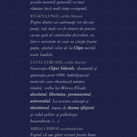
şcoala noastră generală va mai
rămâne încă mult timp corigentă.
EUGEN LUNGU, critic literar
Puţini dintre cei antrenaţi vor deveni
poeţi, toţi însă vor fi cititori de poezie
cu un gust al esteticului dezvoltat, or,
într-o societate în care se citeşte foarte
puţin, efortul celor de la
Clipa
merită
toate laudele.
LUCIA ŢURCANU, critic literar
Generaţia
Clipei Siderale
, denumită şi
generaţia post-1989, îmbrăţişează
motivele care obsedează mintea
tânără, vorba lui Mircea Eliade:
absolutul
,
libertatea
,
permanentul
,
universalul
. La acestea adaugă şi
identitarul
, impus de
drama sfâşierii
şi vidul politic şi psihologic
basarabean. (...)
MIHAI CIMPOI, academician
Faptul că am găsit versuri foarte bune