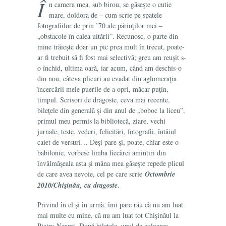
Î
n camera mea, sub birou, se găseşte o cutie
mare, doldora de – cum scrie pe spatele
fotografiilor de prin ’70 ale părinţilor mei –
„obstacole în calea uitării”. Recunosc, o parte din
mine trăieşte doar un pic prea mult în trecut, poate-
ar fi trebuit să fi fost mai selectivă; greu am reuşit s-
o închid, ultima oară, iar acum, când am deschis-o
din nou, câteva plicuri au evadat din aglomeraţia
încercării mele puerile de a opri, măcar puţin,
timpul. Scrisori de dragoste, ceva mai recente,
bileţele din generală şi din anul de „boboc la liceu”,
primul meu permis la bibliotecă, ziare, vechi
jurnale, teste, vederi, felicitări, fotografii, întâiul
caiet de versuri… Deşi pare şi, poate, chiar este o
babilonie, vorbesc limba fiecărei amintiri din
învălmăşeala asta şi mâna mea găseşte repede plicul
de care avea nevoie, cel pe care scrie
Octombrie
2010/Chişinău, cu dragoste
.
Privind în el şi în urmă, îmi pare rău că nu am luat
mai multe cu mine, că nu am luat tot Chişinăul la
Piatra-Neamţ. Două bileţele, unul de culoarea