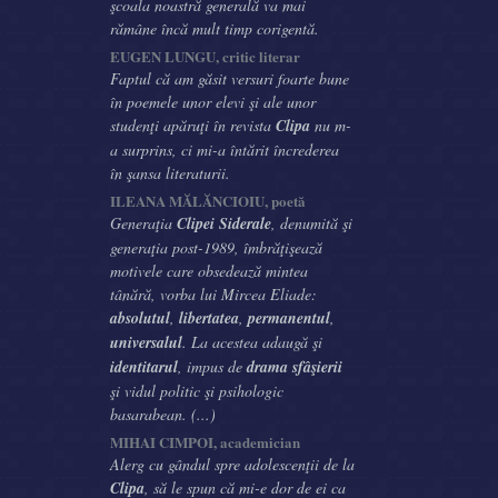
şcoala noastră generală va mai
rămâne încă mult timp corigentă.
EUGEN LUNGU, critic literar
Faptul că am găsit versuri foarte bune
în poemele unor elevi şi ale unor
studenţi apăruţi în revista
Clipa
nu m-
a surprins, ci mi-a întărit încrederea
în şansa literaturii.
ILEANA MĂLĂNCIOIU, poetă
Generaţia
Clipei Siderale
, denumită şi
generaţia post-1989, îmbrăţişează
motivele care obsedează mintea
tânără, vorba lui Mircea Eliade:
absolutul
,
libertatea
,
permanentul
,
universalul
. La acestea adaugă şi
identitarul
, impus de
drama sfâşierii
şi vidul politic şi psihologic
basarabean. (...)
MIHAI CIMPOI, academician
Alerg cu gândul spre adolescenţii de la
Clipa
, să le spun că mi-e dor de ei ca