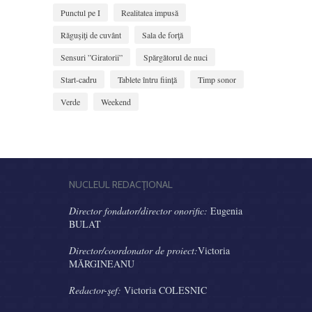
Punctul pe I
Realitatea impusă
Răguşiţi de cuvânt
Sala de forţă
Sensuri ”Giratorii”
Spărgătorul de nuci
Start-cadru
Tablete întru ființă
Timp sonor
Verde
Weekend
NUCLEUL REDACŢIONAL
Director fondator/director onorific:
Eugenia
BULAT
Director/coordonator de proiect:
Victoria
MĂRGINEANU
Redactor-şef:
Victoria COLESNIC