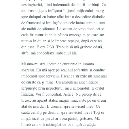
nestingherită, fiind îndemnată de aburii fierbinţi. Cu
un prosop jegos înfășurat în jurul mijlocului, merg
spre dulapul cu haine aflat într-o dezordine diabolic
de frumoasă și îmi înșfac unicele haine care nu sunt
ale naibii de șifonate. Le scutur de vreo două ori să
cadă firimiturile de la pâinea mucegăită pe care am
uitat-o în dulap și le îmbrac repejor, după care ies
din casă. E ora 7:30. Trebuie să mă grăbesc odată,
altfel mă concediază imbecilul ăla.
Mașina-mi strălucește de curăţenie în lumina
soarelui. Eu mă așez pe scaunul șoferului și conduc
impecabil spre serviciu. Păcat că străzile nu sunt atât
de curate ca și mine. Un ambuteiaj ameninţător
șerpuiește prin nepreţuitul meu automobil. E oribil!
Întârzii. Voi fi concediat. Asta e. Nu pricep de ce,
brusc, au apărut atâtea mașini imaculate pe un drum
atât de murdar. E drumul spre serviciul meu! Ce
caută ceilalţi pe drumul spre serviciul meu? Toţi se
mișcă încet de parcă ar avea părinţi ţestoase. Mă
întreb ce s-o fi întâmplat de-or fi apărut atâţia