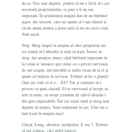
de ea. Trec mai departe, pentru că mi-e frică să-i cer
socoteală proprietarului, ce pare a fi un om
impozant. În următoarea mașină dau de un bătrânel
jegos, dar inocent, care-mi spune că l-am săturat și
că-mi spune pentru a doua oară că nu are nicio vină.
Sunt șocat.
Stop. Merg înapoi la mașina al cărei proprietar mi-
era teamă să-l abordez și simt că leșin. Încerc să
strig, dar amuţesc atunci când bărbatul impozant de
la volan se întoarce spre mine cu o privire nervoasă
de om ocupat, mă întreabă ce naiba vreau de la el și
spune că întârzie la serviciu. Trebuie să fie o glumă!
Oare nu vede că el e… EU? Tac și continui să-l
privesc cu gura căscată. El se enervează și începe să
urle la mine, cu stropi cristalini de salivă sărindu-i
din gura impecabilă. Îmi cer scuze umil și merg mai
departe în neștire. Sunt realmente în șoc. Cine mi-a
luat locul în mașina mea?
Căscat. Lung, obositor, molipsitor. E ora 7. Trebuie
să mă grăbesc, căci altfel întârzii.