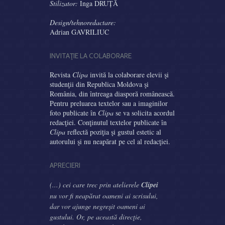
Stilizator:
Inga DRUȚĂ
Design/tehnoredactare:
Adrian GAVRILIUC
INVITAŢIE LA COLABORARE
Revista
Clipa
invită la colaborare elevii şi
studenţii din Republica Moldova şi
România, din întreaga diasporă românească.
Pentru preluarea textelor sau a imaginilor
foto publicate în
Clipa
se va solicita acordul
redacţiei. Conţinutul textelor publicate în
Clipa
reflectă poziţia şi gustul estetic al
autorului şi nu neapărat pe cel al redacţiei.
APRECIERI
(...) cei care trec prin atelierele
Clipei
nu vor fi neapărat oameni ai scrisului,
dar vor ajunge negreşit oameni ai
gustului. Or, pe această direcţie,