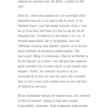
oameni pe șoseaua care, de altfel, e pustie în alte
zile?
Enervat, cobor din mașină să-i cer socoteală celui
dinaintea mea de ce se mișcă atât de încet. E un
bătrânel jegos, care îmi spune inocent că nu e vina
lui și că aș face mai bine să-l bat la cap pe cel de
dinaintea lui. Următorul se dovedește a fi o ea. O
blondă impecabilă, dar și incapabilă, care mă
sfătuiește să merg mai departe, pentru că ea nu are
nicio atribuţie în formarea ambuteiajului. Mă
enervează! Merg în continuare. Dau de un bărbat la
fel de îngrijit ca și mine, care mă privește superior
peste ochelarii lui cu rame aurite și mă trimite mai
departe. Astfel, tot continui să urlu și să cer
socoteală de la toţi cei care fac parte din viermele
ăsta ce trece exact prin mașina mea și care mă face
să întârzii la serviciu.
M-am îndepărtat binișor de mașina mea, dar continui
să urlu la oameni. Ajung în faţa unei mașini
ireproșabile, minunate. Sunt realmente impresionat