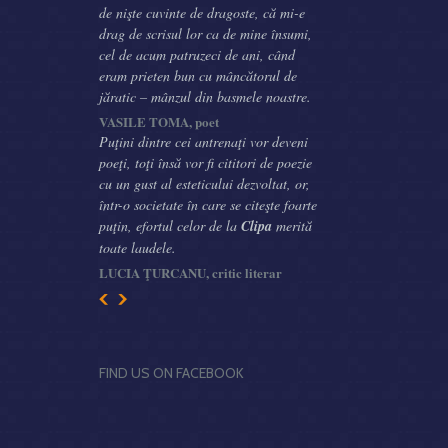
de nişte cuvinte de dragoste, că mi-e
drag de scrisul lor ca de mine însumi,
cel de acum patruzeci de ani, când
eram prieten bun cu mâncătorul de
jăratic – mânzul din basmele noastre.
VASILE TOMA, poet
Puţini dintre cei antrenaţi vor deveni
poeţi, toţi însă vor fi cititori de poezie
cu un gust al esteticului dezvoltat, or,
într-o societate în care se citeşte foarte
puţin, efortul celor de la
Clipa
merită
toate laudele.
LUCIA ŢURCANU, critic literar
FIND US ON FACEBOOK