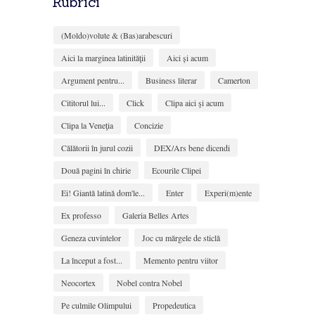
Rubrici
(Moldo)volute & (Bas)arabescuri
Aici la marginea latinităţii
Aici și acum
Argument pentru...
Business literar
Camerton
Cititorul lui...
Click
Clipa aici şi acum
Clipa la Veneţia
Concizie
Călătorii în jurul cozii
DEX/Ars bene dicendi
Două pagini în chirie
Ecourile Clipei
Ei! Giantă latină dom'le...
Enter
Experi(m)ente
Ex professo
Galeria Belles Artes
Geneza cuvintelor
Joc cu mărgele de sticlă
La început a fost...
Memento pentru viitor
Neocortex
Nobel contra Nobel
Pe culmile Olimpului
Propedeutica