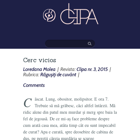
Cerc vicios
Loredana Molea
| Revista:
Clipa nr. 3, 2015
|
Rubrica:
Răguşiţi de cuvânt
|
Comments
C
ăscat. Lung, obositor, molipsitor. E ora 7.
Trebuie să mă grăbesc, căci altfel întârzii. Mă
ridic alene din patul meu murdar și merg spre baia la
fel de jegoasă. De ce mi-aș face probleme despre
cum arată casa mea, atâta timp cât eu sunt impecabil
de curat? Apa e curată, spre deosebire de cabina de
duș, pe pereţii căreia murdăria se scurge