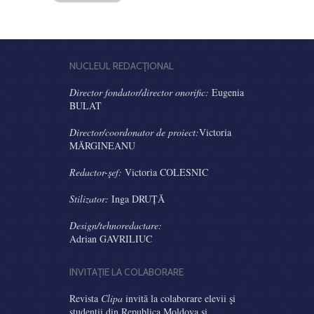
NUCLEUL REDACŢIONAL
Director fondator/director onorific:
Eugenia
BULAT
Director/coordonator de proiect:
Victoria
MĂRGINEANU
Redactor-şef:
Victoria COLESNIC
Stilizator:
Inga DRUȚĂ
Design/tehnoredactare:
Adrian GAVRILIUC
INVITAŢIE LA COLABORARE
Revista
Clipa
invită la colaborare elevii şi
studenţii din Republica Moldova şi