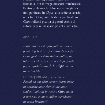
România, din întreaga diasporă românească.
Pentru preluarea textelor sau a imaginilor
foto publicate în
Clipa
se va solicita acordul
redacţiei. Conţinutul textelor publicate în
Clipa
reflectă poziţia şi gustul estetic al
autorului şi nu neapărat pe cel al redacţiei.
APRECIERI
Puţini dintre cei antrenaţi vor deveni
poeţi, toţi însă vor fi cititori de poezie
cu un gust al esteticului dezvoltat, or,
într-o societate în care se citeşte foarte
puţin, efortul celor de la
Clipa
merită
toate laudele.
LUCIA ŢURCANU, critic literar
Faptul că am găsit versuri foarte bune
în poemele unor elevi şi ale unor
studenţi apăruţi în revista
Clipa
nu m-
a surprins, ci mi-a întărit încrederea
în şansa literaturii.