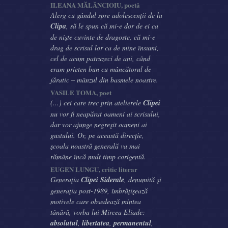
ILEANA MĂLĂNCIOIU, poetă
Alerg cu gândul spre adolescenţii de la
Clipa
, să le spun că mi-e dor de ei ca
de nişte cuvinte de dragoste, că mi-e
drag de scrisul lor ca de mine însumi,
cel de acum patruzeci de ani, când
eram prieten bun cu mâncătorul de
jăratic – mânzul din basmele noastre.
VASILE TOMA, poet
(...) cei care trec prin atelierele
Clipei
nu vor fi neapărat oameni ai scrisului,
dar vor ajunge negreşit oameni ai
gustului. Or, pe această direcţie,
şcoala noastră generală va mai
rămâne încă mult timp corigentă.
EUGEN LUNGU, critic literar
Generaţia
Clipei Siderale
, denumită şi
generaţia post-1989, îmbrăţişează
motivele care obsedează mintea
tânără, vorba lui Mircea Eliade:
absolutul
,
libertatea
,
permanentul
,