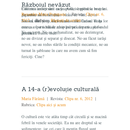
Războiul nevăzut
Călătorii înrăiţi sunt ca şoaptele, se pierd în braţele
Este ziua aniversării mele. Astăzi împlinesc zece ani.
Ruxandra-Maria Popuţoaia
| Revista:
Clipa nr. 6,
gigantice ale lumii. La o bătaie de vânt, devin
Ar trebui să fiu fericită.
2012
| Rubrica:
Răguşiţi de cuvânt
haotici, fără scop, fără escală… fără liman. Viaţa lor
Nu, nu sunt şi nu am fost niciodată. Cadoul de la
este ca o particulă de nisip purtată departe, pe fundul
mama a fost o bătaie zdravănă pe care mi-a dat-o
Ne-au topit. Ne-au psihanalizat, ne-au dezintegrat,
genunii.
pentru că fratele meu…
ne-au divizat şi separat şi disecat. Ne-au făcut iarăşi
nevoi, ne-au redus stările la condiţii mecanice, ne-au
turnat în şabloane în care nu avem cum să fim
fericiţi. Cine?
A 14-a (r)evoluție culturală
Maria Fărâmă
| Revista:
Clipa nr. 6, 2012
|
Rubrica:
Clipa aici şi acum
O cultură este vie atâta timp cât circulă și se macină
febril în venele societății. Ea nu are dreptul să se
sedimenteze, iar cei care îi mențin fluxul sunt